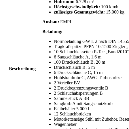
Hubraum:
6.728 cm³
Höchstgeschwindigkeit:
100 km/h
zulässiges Gesamtgewicht:
15.000 kg
Ausbau:
EMPL
Beladung:
Normbeladung GW-L 2 nach DIN 14555-
Tragkraftspritze PFPN 10-1500 Ziegler 
10 Schlauchkassetten P-Tec „Bund2010“
6 Saugschläuche A, 1,6 m
100 Druckschläuch B, 20 m
Druckschlauch B, 5 m
Beschreibung
6 Druckschläuche C, 15 m
Hohlstrahlrohr C, AWG Turbospritze
2 Verteiler BV
2 Druckbegrenzungsventile B
2 Schlauchabsperrungen B
Sammelstück A-3B
Saugkorb A mit Saugschutzkorb
Faltbehälter 5.000 l
12 Schlauchbrücken
Motorkettensäge Stihl mit Zubehör, Rese
Wagenheber