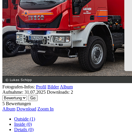
Fotografen-Infos:
Profil
Bilder
Album
Aufnahme:
31.07.2025
Downloads:
2
5 Bewertungen
Album
Download
Zoom In
Outside (1)
Inside (0)
Details (0)