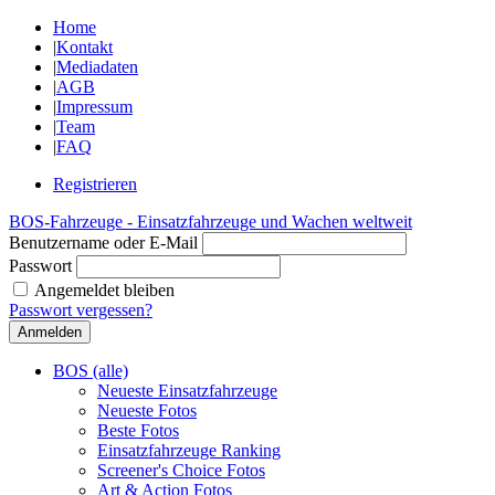
Home
|
Kontakt
|
Mediadaten
|
AGB
|
Impressum
|
Team
|
FAQ
Registrieren
BOS-Fahrzeuge - Einsatzfahrzeuge und Wachen weltweit
Benutzername oder E-Mail
Passwort
Angemeldet bleiben
Passwort vergessen?
BOS (alle)
Neueste Einsatzfahrzeuge
Neueste Fotos
Beste Fotos
Einsatzfahrzeuge Ranking
Screener's Choice Fotos
Art & Action Fotos