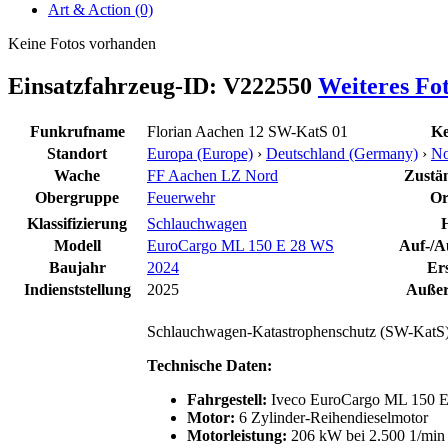
Art & Action (0)
Keine Fotos vorhanden
Einsatzfahrzeug-ID: V222550
Weiteres Fo
Funkrufname
Florian Aachen 12 SW-KatS 01
Ke
Standort
Europa (Europe)
›
Deutschland (Germany)
›
No
Wache
FF Aachen LZ Nord
Zustän
Obergruppe
Feuerwehr
Or
Klassifizierung
Schlauchwagen
H
Modell
EuroCargo ML 150 E 28 WS
Auf-/A
Baujahr
2024
Er
Indienststellung
2025
Außer
Schlauchwagen-Katastrophenschutz (SW-KatS)
Technische Daten:
Fahrgestell:
Iveco EuroCargo ML 150 
Motor:
6 Zylinder-Reihendieselmotor
Motorleistung:
206 kW bei 2.500 1/min