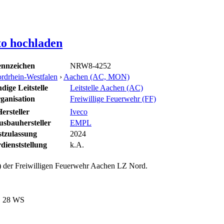
to hochladen
nnzeichen
NRW8-4252
rdrhein-Westfalen
›
Aachen (AC, MON)
dige Leitstelle
Leitstelle Aachen (AC)
ganisation
Freiwillige Feuerwehr (FF)
ersteller
Iveco
usbauhersteller
EMPL
stzulassung
2024
dienststellung
k.A.
 der Freiwilligen Feuerwehr Aachen LZ Nord.
E 28 WS