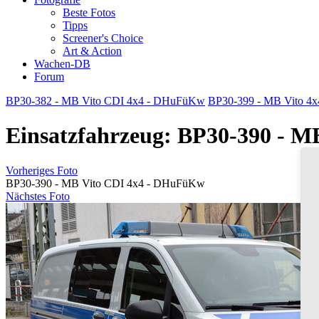
Beste Fotos
Tipps
Screener's Choice
Art & Action
Wachen-DB
Forum
BP30-382 - MB Vito CDI 4x4 - DHuFüKw
BP30-399 - MB Vito 4x
Einsatzfahrzeug: BP30-390 - 
Vorheriges Foto
BP30-390 - MB Vito CDI 4x4 - DHuFüKw
Nächstes Foto