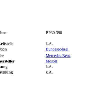
chen
BP30-390
itstelle
k.A.
tion
Bundespolizei
ler
Mercedes-Benz
ersteller
Mosolf
ssung
k.A.
stellung
k.A.