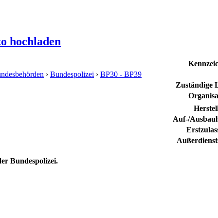
to hochladen
Kennzei
ndesbehörden
›
Bundespolizei
›
BP30 - BP39
Zuständige Le
Organisa
Herstel
Auf-/Ausbauh
Erstzula
Außerdienst
r Bundespolizei.