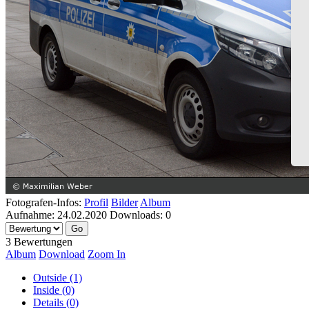
Fotografen-Infos:
Profil
Bilder
Album
Aufnahme:
24.02.2020
Downloads:
0
3 Bewertungen
Album
Download
Zoom In
Outside (1)
Inside (0)
Details (0)