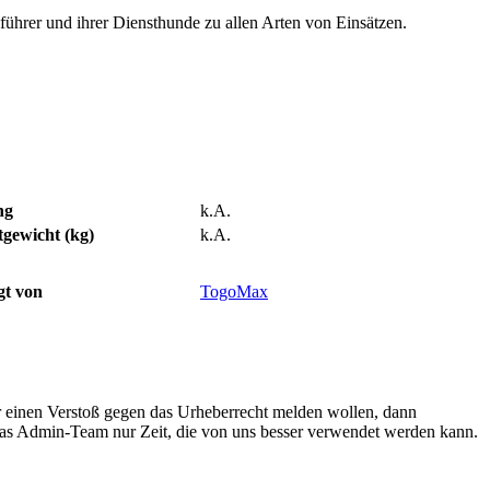
hrer und ihrer Diensthunde zu allen Arten von Einsätzen.
ng
k.A.
tgewicht (kg)
k.A.
gt von
TogoMax
r einen Verstoß gegen das Urheberrecht melden wollen, dann
 das Admin-Team nur Zeit, die von uns besser verwendet werden kann.