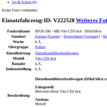
Art & Action (0)
Keine Fotos vorhanden
Einsatzfahrzeug-ID: V222528
Weiteres Fo
Funkrufname
BP30-390 - MB Vito CDI 4x4 - DHuFüKw
Standort
Europa (Europe)
›
Deutschland (Germany)
›
Bu
Wache
k.A.
Obergruppe
Polizei
Klassifizierung
Diensthundführerkraftwagen
Modell
Vito CDI 4x4
Baujahr
k.A.
Indienststellung
k.A.
Diensthundführerkraftwagen (DHuFüKw) de
Fahrgestell:
Mercedes-Benz Vito CDI 4x4
Beschreibung
Ausbau:
Mosolf