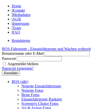
Home
|
Kontakt
|
Mediadaten
|
AGB
|
Impressum
|
Team
|
FAQ
Registrieren
BOS-Fahrzeuge - Einsatzfahrzeuge und Wachen weltweit
Benutzername oder E-Mail
Passwort
Angemeldet bleiben
Passwort vergessen?
BOS (alle)
Neueste Einsatzfahrzeuge
Neueste Fotos
Beste Fotos
Einsatzfahrzeuge Ranking
Screener's Choice Fotos
Art & Action Fotos