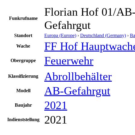
Florian Hof 01/AB
Funkrufname
Gefahrgut
Standort
Europa (Europe)
›
Deutschland (Germany)
›
Ba
FF Hof Hauptwach
Wache
Feuerwehr
Obergruppe
Abrollbehälter
Klassifizierung
AB-Gefahrgut
Modell
2021
Baujahr
2021
Indienststellung