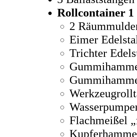
Rollcontainer 1
2 Räummulden
Eimer Edelsta
Trichter Edels
Gummihamme
Gummihamme
Werkzeugrollt
Wasserpumpen
Flachmeißel „
Kupferhammer