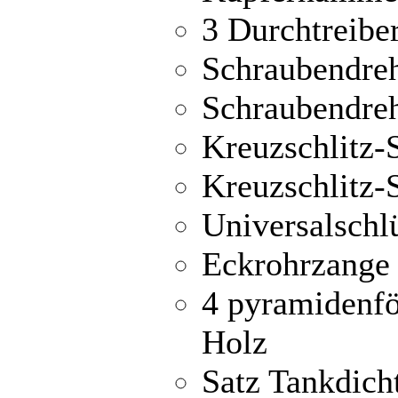
3 Durchtreiber
Schraubendreh
Schraubendreh
Kreuzschlitz-
Kreuzschlitz-
Universalschlü
Eckrohrzange 
4 pyramidenfö
Holz
Satz Tankdich