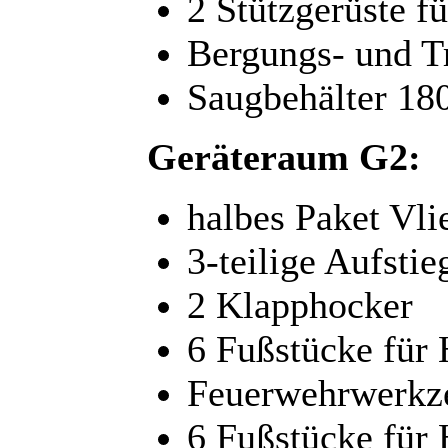
2 Stützgerüste f
Bergungs- und Tr
Saugbehälter 180
Geräteraum G2:
halbes Paket Vli
3-teilige Aufstie
2 Klapphocker
6 Fußstücke für 
Feuerwehrwerkz
6 Fußstücke für 