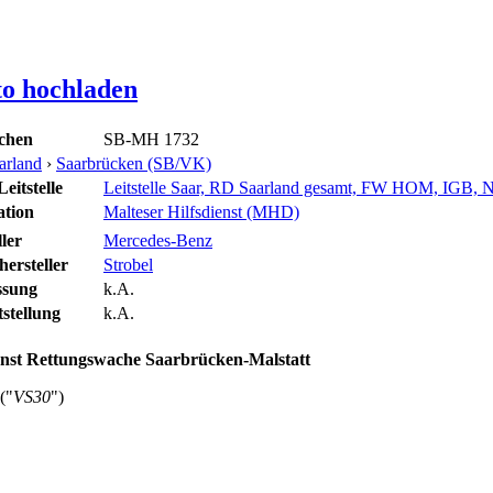
to hochladen
chen
SB-MH 1732
arland
›
Saarbrücken (SB/VK)
eitstelle
Leitstelle Saar, RD Saarland gesamt, FW HOM, IG
ation
Malteser Hilfsdienst (MHD)
ler
Mercedes-Benz
ersteller
Strobel
ssung
k.A.
stellung
k.A.
enst Rettungswache Saarbrücken-Malstatt
("
VS30
")