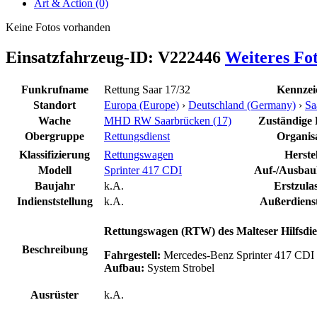
Art & Action (0)
Keine Fotos vorhanden
Einsatzfahrzeug-ID: V222446
Weiteres Fo
Funkrufname
Rettung Saar 17/32
Kennzei
Standort
Europa (Europe)
›
Deutschland (Germany)
›
Sa
Wache
MHD RW Saarbrücken (17)
Zuständige L
Obergruppe
Rettungsdienst
Organis
Klassifizierung
Rettungswagen
Herstel
Modell
Sprinter 417 CDI
Auf-/Ausbauh
Baujahr
k.A.
Erstzula
Indienststellung
k.A.
Außerdienst
Rettungswagen (RTW) des Malteser Hilfsdi
Beschreibung
Fahrgestell:
Mercedes-Benz Sprinter 417 CDI 
Aufbau:
System Strobel
Ausrüster
k.A.