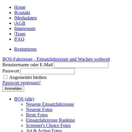
Home
|
Kontakt
|
Mediadaten
|
AGB
|
Impressum
|
Team
|
FAQ
Registrieren
BOS-Fahrzeuge - Einsatzfahrzeuge und Wachen weltweit
Benutzername oder E-Mail
Passwort
Angemeldet bleiben
Passwort vergessen?
BOS (alle)
Neueste Einsatzfahrzeuge
Neueste Fotos
Beste Fotos
Einsatzfahrzeuge Ranking
Screener's Choice Fotos
Art & Action Fotos