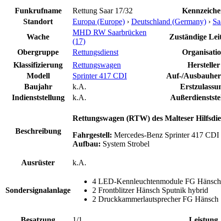
Funkrufname
Rettung Saar 17/32
Kennzeich
Standort
Europa (Europe)
›
Deutschland (Germany)
›
Sa
MHD RW Saarbrücken
Wache
Zuständige Leit
(17)
Obergruppe
Rettungsdienst
Organisati
Klassifizierung
Rettungswagen
Hersteller
Modell
Sprinter 417 CDI
Auf-/Ausbauhers
Baujahr
k.A.
Erstzulassu
Indienststellung
k.A.
Außerdienstste
Rettungswagen (RTW) des Malteser Hilfsdi
Beschreibung
Fahrgestell:
Mercedes-Benz Sprinter 417 CDI 
Aufbau:
System Strobel
Ausrüster
k.A.
4 LED-Kennleuchtenmodule FG Hänsch, 
Sondersignalanlage
2 Frontblitzer Hänsch Sputnik hybrid
2 Druckkammerlautsprecher FG Hänsch
Besatzung
1/1
Leistung