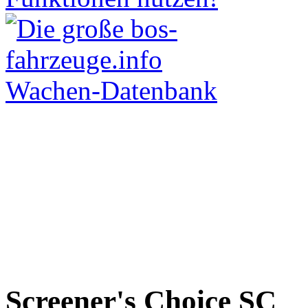
Screener's Choice
SC