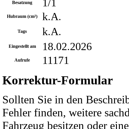
1/1
Besatzung
k.A.
Hubraum (cm³)
k.A.
Tags
18.02.2026
Eingestellt am
11171
Aufrufe
Korrektur-Formular
Sollten Sie in den Beschre
Fehler finden, weitere sach
Fahrzeug besitzen oder ein