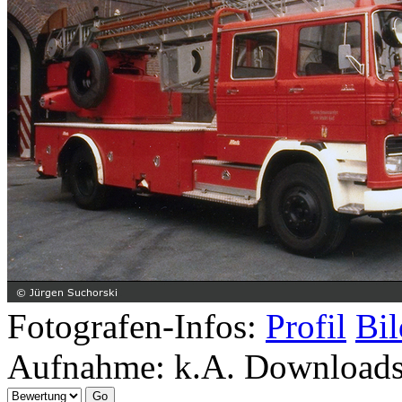
Fotografen-Infos:
Profil
Bil
Aufnahme:
k.A.
Download