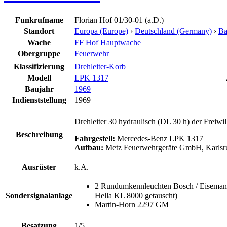
Funkrufname
Florian Hof 01/30-01 (a.D.)
Standort
Europa (Europe)
›
Deutschland (Germany)
›
Ba
Wache
FF Hof Hauptwache
Obergruppe
Feuerwehr
Klassifizierung
Drehleiter-Korb
Modell
LPK 1317
Baujahr
1969
Indienststellung
1969
Drehleiter 30 hydraulisch (DL 30 h) der Freiwi
Beschreibung
Fahrgestell:
Mercedes-Benz LPK 1317
Aufbau:
Metz Feuerwehrgeräte GmbH, Karlsr
Ausrüster
k.A.
2 Rundumkennleuchten Bosch / Eiseman
Sondersignalanlage
Hella KL 8000 getauscht)
Martin-Horn 2297 GM
Besatzung
1/5