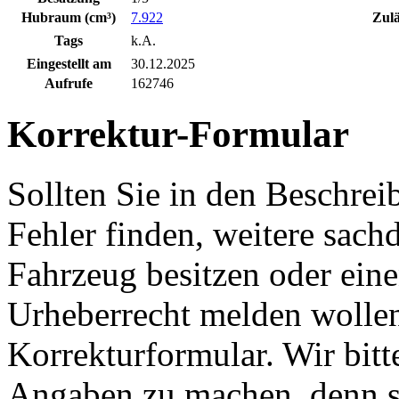
Hubraum (cm³)
7.922
Zulä
Tags
k.A.
Eingestellt am
30.12.2025
Aufrufe
162746
Korrektur-Formular
Sollten Sie in den Beschre
Fehler finden, weitere sach
Fahrzeug besitzen oder ein
Urheberrecht melden wollen
Korrekturformular. Wir bitt
Angaben zu machen, denn s