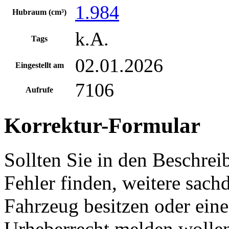
1.984
Hubraum (cm³)
k.A.
Tags
02.01.2026
Eingestellt am
7106
Aufrufe
Korrektur-Formular
Sollten Sie in den Beschre
Fehler finden, weitere sach
Fahrzeug besitzen oder ein
Urheberrecht melden wollen