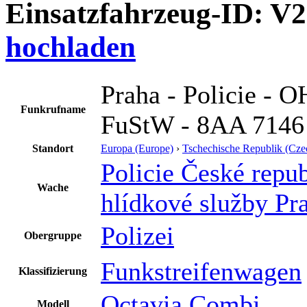
Einsatzfahrzeug-ID: V
hochladen
Praha - Policie - O
Funkrufname
FuStW - 8AA 7146
Standort
Europa (Europe)
›
Tschechische Republik (Cze
Policie České repu
Wache
hlídkové služby Pra
Polizei
Obergruppe
Funkstreifenwagen
Klassifizierung
Octavia Combi
Modell