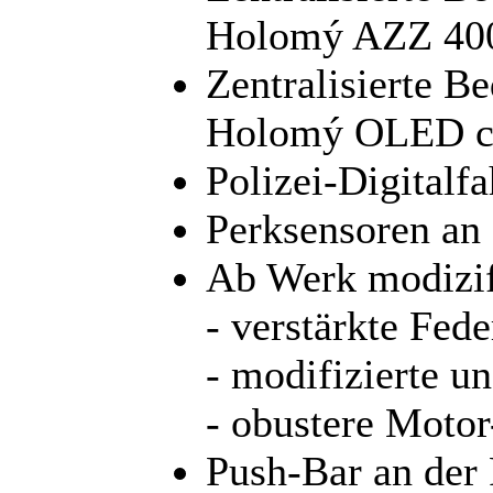
Holomý AZZ 40
Zentralisierte B
Holomý OLED co
Polizei-Digitalf
Perksensoren an
Ab Werk modizifz
- verstärkte Fede
- modifizierte u
- obustere Moto
Push-Bar an der 