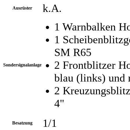
k.A.
Ausrüster
1 Warnbalken 
1 Scheibenblitz
SM R65
2 Frontblitzer 
Sondersignalanlage
blau (links) und 
2 Kreuzungsbli
4"
1/1
Besatzung