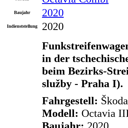
2020
Baujahr
2020
Indienststellung
Funkstreifenwagen
in
der
tschechisc
beim
Bezirks-Stre
služby - Praha I).
Fahrgestell:
Škoda
Modell:
Octavia II
Baujahr:
2020