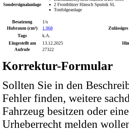
Sondersignalanlage
2 Frontblitzer Hänsch Sputnik SL
Tonfolgeanlage
Besatzung
1/x
Hubraum (cm³)
1.968
Zulässiges
Tags
k.A.
Eingestellt am
13.12.2025
Hin
Aufrufe
27322
Korrektur-Formular
Sollten Sie in den Beschre
Fehler finden, weitere sach
Fahrzeug besitzen oder ein
Urheberrecht melden wollen