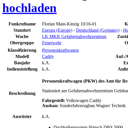
hochladen
Funkrufname
Florian Main-Kinzig 10/16-01
K
Standort
Europa (Europe)
›
Deutschland (Germany)
›
He
Wache
LK MKK Gefahrenabwehrzentrum
Zustä
Obergruppe
Feuerwehr
O
Klassifizierung
Personenkraftwagen
Modell
Caddy
Auf-/A
Baujahr
k.A.
Er
Indienststellung
k.A.
Außer
Personenkraftwagen (PKW) des Amt für Bra
Stationiert am Gefahrenabwehrzentrum Gelnha
Beschreibung
Fahrgestell:
Volkswagen Caddy
Ausbau:
Sonderfahrzeugbau Wagner Technik
Ausrüster
k.A.
Dachbalkensystem Hänsch DBS 5000