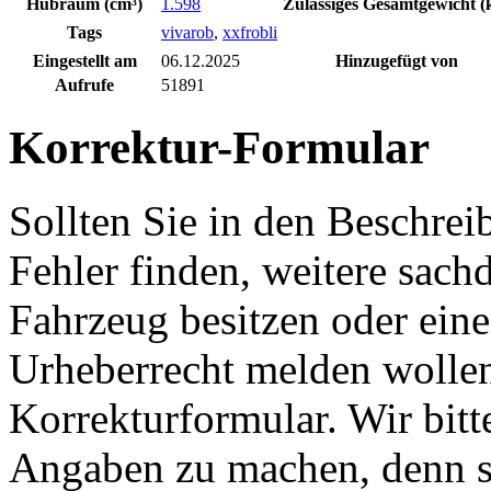
Hubraum (cm³)
1.598
Zulässiges Gesamtgewicht (
Tags
vivarob
,
xxfrobli
Eingestellt am
06.12.2025
Hinzugefügt von
Aufrufe
51891
Korrektur-Formular
Sollten Sie in den Beschre
Fehler finden, weitere sach
Fahrzeug besitzen oder ein
Urheberrecht melden wollen
Korrekturformular. Wir bitt
Angaben zu machen, denn s