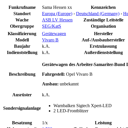
Funkrufname
Sama Hessen xx
Kennzeichen
Standort
Europa (Europe)
›
Deutschland (Germany)
›
He
Wache
ASB LV Hessen
Zuständige Leitstelle
Obergruppe
SEG/KatS
Organisation
Klassifizierung
Gerätewagen
Hersteller
Modell
Vivaro B
Auf-/Ausbauhersteller
Baujahr
k.A.
Erstzulassung
Indienststellung
k.A.
Außerdienststellung
Gerätewagen des Arbeiter-Samariter-Bund 
Beschreibung
Fahrgestell:
Opel Vivaro B
Ausbau:
unbekannt
Ausrüster
k.A.
Warnbalken Sigtech Xpert-LED
Sondersignalanlage
2 LED-Frontblitzer
Besatzung
1/x
Leistung