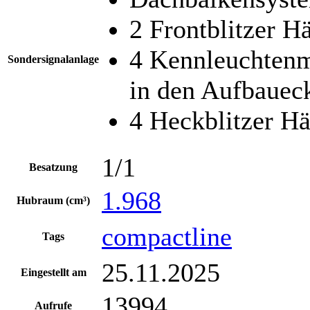
2 Frontblitzer H
4 Kennleuchtenm
Sondersignalanlage
in den Aufbauec
4 Heckblitzer Hä
1/1
Besatzung
1.968
Hubraum (cm³)
compactline
Tags
25.11.2025
Eingestellt am
13994
Aufrufe