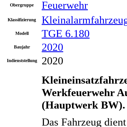
Feuerwehr
Obergruppe
Kleinalarmfahrzeu
Klassifizierung
TGE 6.180
Modell
2020
Baujahr
2020
Indienststellung
Kleineinsatzfahrz
Werkfeuerwehr A
(Hauptwerk BW).
Das Fahrzeug dient