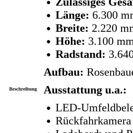
Zulässiges Ges
Länge:
6.300 m
Breite:
2.220 m
Höhe:
3.100 m
Radstand:
3.64
Aufbau:
Rosenbaue
Ausstattung u.a.:
Beschreibung
LED-Umfeldbele
Rückfahrkamera