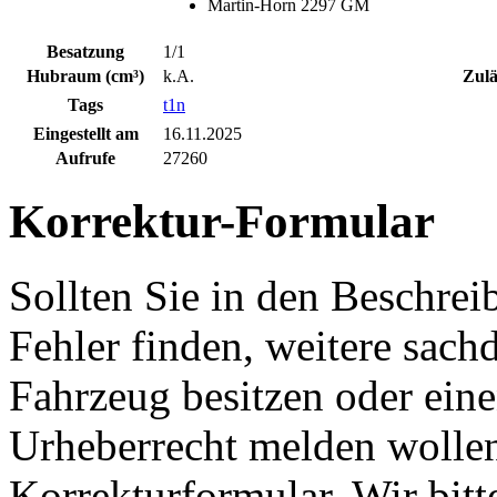
Martin-Horn 2297 GM
Besatzung
1/1
Hubraum (cm³)
k.A.
Zulä
Tags
t1n
Eingestellt am
16.11.2025
Aufrufe
27260
Korrektur-Formular
Sollten Sie in den Beschre
Fehler finden, weitere sach
Fahrzeug besitzen oder ein
Urheberrecht melden wollen
Korrekturformular. Wir bitt