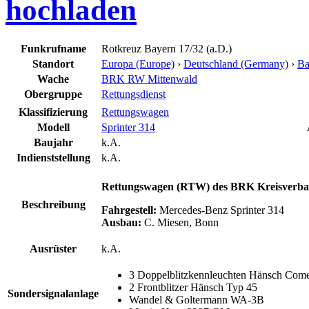
hochladen
Funkrufname
Rotkreuz Bayern 17/32 (a.D.)
Standort
Europa (Europe)
›
Deutschland (Germany)
›
Ba
Wache
BRK RW Mittenwald
Obergruppe
Rettungsdienst
Klassifizierung
Rettungswagen
Modell
Sprinter 314
Baujahr
k.A.
Indienststellung
k.A.
Rettungswagen (RTW) des BRK Kreisverband
Beschreibung
Fahrgestell:
Mercedes-Benz Sprinter 314
Ausbau:
C. Miesen, Bonn
Ausrüster
k.A.
3 Doppelblitzkennleuchten Hänsch Come
2 Frontblitzer Hänsch Typ 45
Sondersignalanlage
Wandel & Goltermann WA-3B