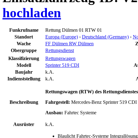
hochladen
Funkrufname
Rettung Dülmen 01 RTW 01
Standort
Europa (Europe)
›
Deutschland (Germany)
›
No
Wache
FF Dülmen RW Dülmen
Z
Obergruppe
Rettungsdienst
Klassifizierung
Rettungswagen
Modell
Sprinter 519 CDI
Au
Baujahr
k.A.
Indienststellung
k.A.
Rettungswagen (RTW) des Rettungsdienstes 
Beschreibung
Fahrgestell:
Mercedes-Benz Sprinter 519 CDI
Ausbau:
Fahrtec Systeme
Ausrüster
k.A.
Blaulicht Fahrtec-Systeme Integrallösu