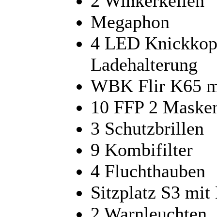
2 Winkerkellen
Megaphon
4 LED Knickkopf
Ladehalterung
WBK Flir K65 mi
10 FFP 2 Maske
3 Schutzbrillen
9 Kombifilter
4 Fluchthauben
Sitzplatz S3 mit
2 Warnleuchten