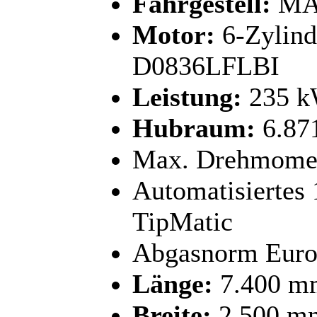
Fahrgestell:
MAN
Motor:
6-Zylind
D0836LFLBI
Leistung:
235 kW
Hubraum:
6.87
Max. Drehmomen
Automatisiertes
TipMatic
Abgasnorm Euro
Länge:
7.400 m
Breite:
2.500 m