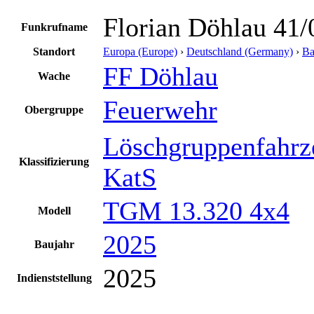
Florian Döhlau 41/
Funkrufname
Standort
Europa (Europe)
›
Deutschland (Germany)
›
Ba
FF Döhlau
Wache
Feuerwehr
Obergruppe
Löschgruppenfahrz
Klassifizierung
KatS
TGM 13.320 4x4
Modell
2025
Baujahr
2025
Indienststellung