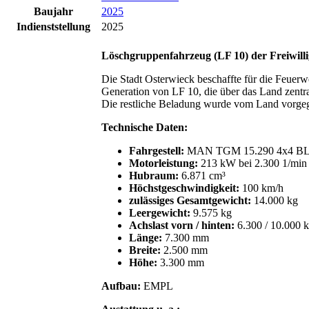
Baujahr
2025
Indienststellung
2025
Löschgruppenfahrzeug (LF 10) der Freiwill
Die Stadt Osterwieck beschaffte für die Feuerw
Generation von LF 10, die über das Land zent
Die restliche Beladung wurde vom Land vorge
Technische Daten:
Fahrgestell:
MAN TGM 15.290 4x4 B
Motorleistung:
213 kW bei 2.300 1/min
Hubraum:
6.871 cm³
Höchstgeschwindigkeit:
100 km/h
zulässiges Gesamtgewicht:
14.000 kg
Leergewicht:
9.575 kg
Achslast vorn / hinten:
6.300 / 10.000 
Länge:
7.300 mm
Breite:
2.500 mm
Höhe:
3.300 mm
Aufbau:
EMPL