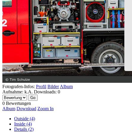
Fotografen-Infos:
Profil
Bilder
Album
Aufnahme:
k.A.
Downloads:
0
0 Bewertungen
Album
Download
Zoom In
Outside (4)
Inside (4)
Details (2)