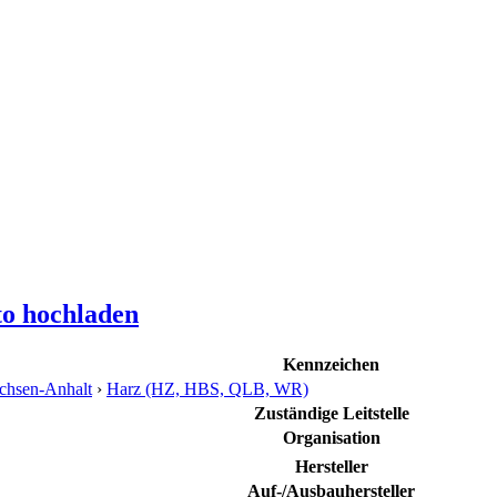
to hochladen
Kennzeichen
chsen-Anhalt
›
Harz (HZ, HBS, QLB, WR)
Zuständige Leitstelle
Organisation
Hersteller
Auf-/Ausbauhersteller