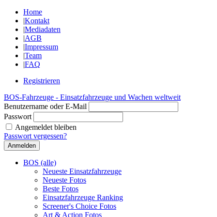
Home
|
Kontakt
|
Mediadaten
|
AGB
|
Impressum
|
Team
|
FAQ
Registrieren
BOS-Fahrzeuge - Einsatzfahrzeuge und Wachen weltweit
Benutzername oder E-Mail
Passwort
Angemeldet bleiben
Passwort vergessen?
BOS (alle)
Neueste Einsatzfahrzeuge
Neueste Fotos
Beste Fotos
Einsatzfahrzeuge Ranking
Screener's Choice Fotos
Art & Action Fotos