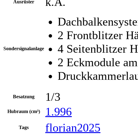
k.A.
Ausrüster
Dachbalkensyst
2 Frontblitzer H
4 Seitenblitzer 
Sondersignalanlage
2 Eckmodule am
Druckkammerlau
1/3
Besatzung
1.996
Hubraum (cm³)
florian2025
Tags