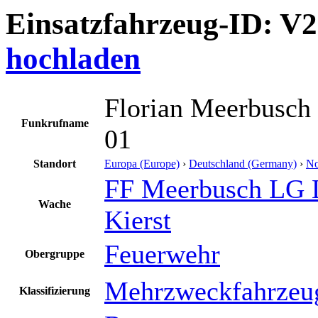
Einsatzfahrzeug-ID: V
hochladen
Florian Meerbusc
Funkrufname
01
Standort
Europa (Europe)
›
Deutschland (Germany)
›
No
FF Meerbusch LG 
Wache
Kierst
Feuerwehr
Obergruppe
Mehrzweckfahrzeu
Klassifizierung