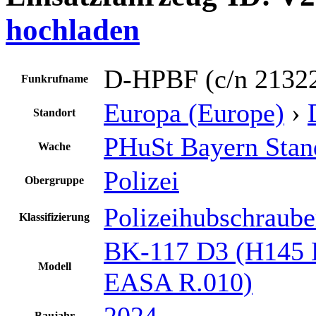
hochladen
D-HPBF (c/n 2132
Funkrufname
Europa (Europe)
›
Standort
PHuSt Bayern Stan
Wache
Polizei
Obergruppe
Polizeihubschraube
Klassifizierung
BK-117 D3 (H145 
Modell
EASA R.010)
2024
Baujahr