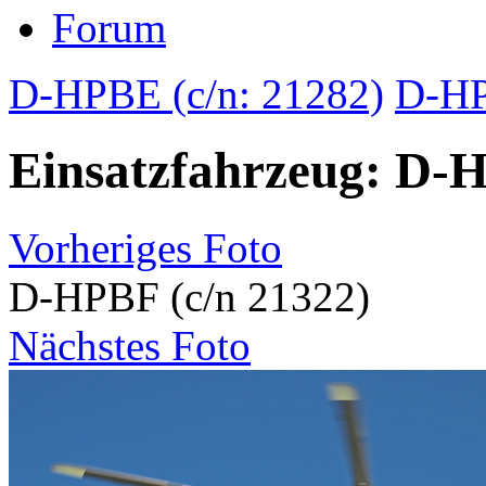
Forum
D-HPBE (c/n: 21282)
D-HP
Einsatzfahrzeug: D-H
Vorheriges Foto
D-HPBF (c/n 21322)
Nächstes Foto