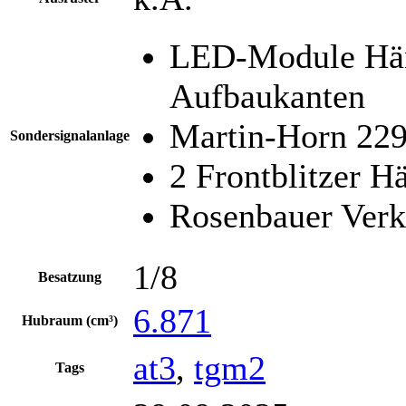
LED-Module Hän
Aufbaukanten
Martin-Horn 22
Sondersignalanlage
2 Frontblitzer H
Rosenbauer Ver
1/8
Besatzung
6.871
Hubraum (cm³)
at3
,
tgm2
Tags