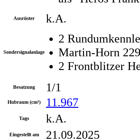
k.A.
Ausrüster
2 Rundumkennle
Martin-Horn 22
Sondersignalanlage
2 Frontblitzer 
1/1
Besatzung
11.967
Hubraum (cm³)
k.A.
Tags
21.09.2025
Eingestellt am