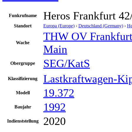
Heros Frankfurt 42
Funkrufname
Standort
Europa (Europe)
›
Deutschland (Germany)
›
He
THW OV Frankfur
Wache
Main
SEG/KatS
Obergruppe
Lastkraftwagen-Ki
Klassifizierung
19.372
Modell
1992
Baujahr
2020
Indienststellung