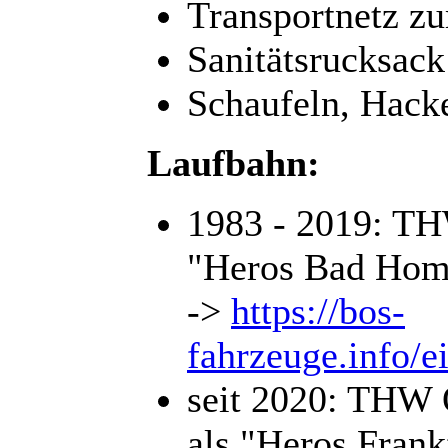
Transportnetz z
Sanitätsrucksack
Schaufeln, Hack
Laufbahn:
1983 - 2019: T
"Heros Bad Hom
->
https://bos-
fahrzeuge.info/e
seit 2020: THW 
als "Heros Frank