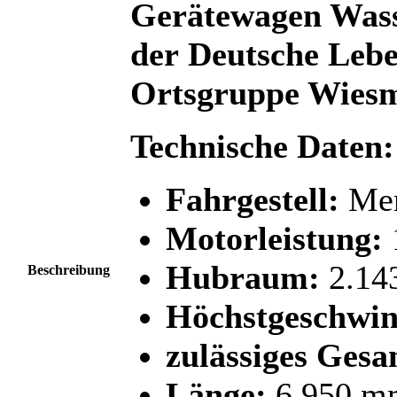
Gerätewagen Wass
der Deutsche Lebe
Ortsgruppe Wiesm
Technische Daten:
Fahrgestell:
Mer
Motorleistung:
Hubraum:
2.14
Beschreibung
Höchstgeschwin
zulässiges Ges
Länge:
6.950 m