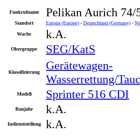
Pelikan Aurich 74/
Funkrufname
Standort
Europa (Europe)
›
Deutschland (Germany)
›
Ni
k.A.
Wache
SEG/KatS
Obergruppe
Gerätewagen-
Klassifizierung
Wasserrettung/Tau
Sprinter 516 CDI
Modell
k.A.
Baujahr
k.A.
Indienststellung