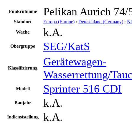
Pelikan Aurich 74/
Funkrufname
Standort
Europa (Europe)
›
Deutschland (Germany)
›
Ni
k.A.
Wache
SEG/KatS
Obergruppe
Gerätewagen-
Klassifizierung
Wasserrettung/Tau
Sprinter 516 CDI
Modell
k.A.
Baujahr
k.A.
Indienststellung