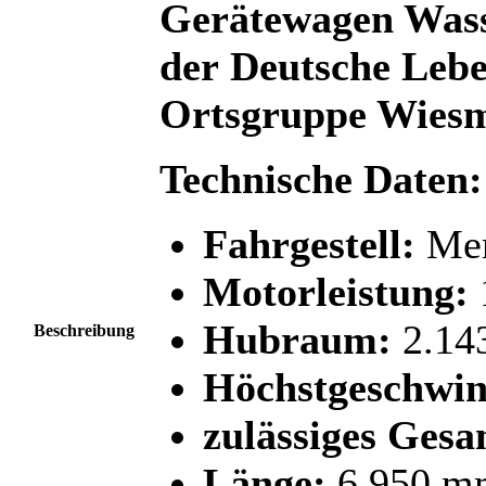
Gerätewagen Wass
der Deutsche Lebe
Ortsgruppe Wiesm
Technische Daten:
Fahrgestell:
Mer
Motorleistung:
Hubraum:
2.14
Beschreibung
Höchstgeschwin
zulässiges Ges
Länge:
6.950 m