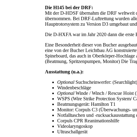
Die H145 bei der DRF:
Mit der D-HDSF übernahm die DRF weltweit di
übernommen. Bei DRF-Luftrettung wurden alle
Hauptrotorsystem zu Version D3 umgebaut und m
Die D-HXFA war im Jahr 2020 dann die erste 
Eine Besonderheit dieser von Bucher ausgebau
eine von der Bucher Leichtbau AG konstruierte R
Spineboard, das auch in Oberkörper-Hochlage a
(Beatmung, Spritzenpumpen, Monitor) Die Trage 
Ausstattung (u.a.):
Optional
Suchscheinwerfer: (Searchlight
Windenbeschläge
Optional
Winde / Winch / Rescue Hoist 
WSPS (Wire Strike Protection System/ Ca
Beatmungsgerät: Hamilton T1
Monitor: Corpuls C3 (Überwachungs- un
Notfalltaschen und -rucksackausstattun
Corpuls CPR Reanimationshilfe
Videolaryngoskop
Ultraschallgerät