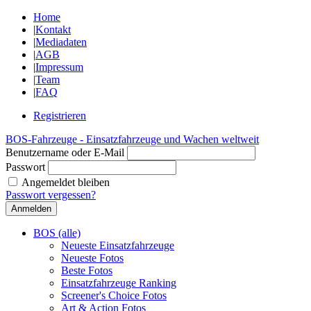
Home
|
Kontakt
|
Mediadaten
|
AGB
|
Impressum
|
Team
|
FAQ
Registrieren
BOS-Fahrzeuge - Einsatzfahrzeuge und Wachen weltweit
Benutzername oder E-Mail
Passwort
Angemeldet bleiben
Passwort vergessen?
BOS (alle)
Neueste Einsatzfahrzeuge
Neueste Fotos
Beste Fotos
Einsatzfahrzeuge Ranking
Screener's Choice Fotos
Art & Action Fotos