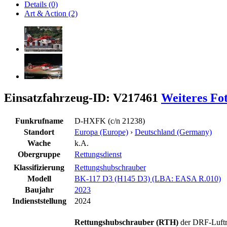
Details (0)
Art & Action (2)
Einsatzfahrzeug-ID: V217461
Weiteres Fo
Funkrufname
D-HXFK (c/n 21238)
Standort
Europa (Europe)
›
Deutschland (Germany)
Wache
k.A.
Obergruppe
Rettungsdienst
Klassifizierung
Rettungshubschrauber
Modell
BK-117 D3 (H145 D3) (LBA: EASA R.010)
Baujahr
2023
Indienststellung
2024
Rettungshubschrauber (RTH)
der DRF-Luftr