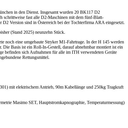
München in den Dienst. Insgesamt wurden 20 BK117 D2
hrittweise fast alle D2-Maschinen mit dem fünf-Blatt-
 D2 Version sind in Österreich bei der Tochterfirma ARA eingesetzt.
isher (Stand 2025) neunzehn Stück.
zte noch eine umgebaute Stryker M1-Fahrtrage. In der H 145 werden
Die Basis ist ein Roll-In-Gestell, darauf abnehmbar montiert ist ein
age befinden sich Aufnahmen für alle im ITH verwendeten Geräte
engebundene Rettungsmittel.
301) mit elektrischem Antrieb, 90m Kabellänge und 250kg Tragkraft
xymetrie Masimo SET, Hauptstromkapnographie, Temperaturmessung)