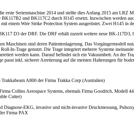
e erste Serienmaschine 2014 und stellte dies Anfang 2015 am LRZ 
 BK117B2 und BK117C2 durch H145 ersetzt. Inzwischen werden auch sc
it einem Wire Strike Protection System ausgerüstet. Zwei H145 in der
BK117 D3 der DRF. Die DRF erhält zurzeit weitere neue BK-117D3, b
ten Maschinen sind deren Patientenlagerung. Das Vorgängermodell nut
oll-In-Trage genutzt. Die Trage integriert mehrere Systeme ineinander. 
rretiert werden kann. Darauf befindet sich ein Vakuumbett. An der Tr
passt inkl. sicherer Arretierung auf die meisten Halterungen für bod
) Trakkabeam A800 der Firma Trakka Corp (Australien)
(Firma Collins Aerospace Systems, ehemals Firma Goodrich, Modell 44
ble Cutter)
d Diagnose-EKG, invasive und nicht-invasive Druckmessung, Pulso
g der Firma PAX