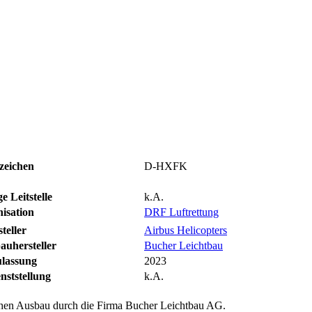
zeichen
D-HXFK
e Leitstelle
k.A.
isation
DRF Luftrettung
teller
Airbus Helicopters
auhersteller
Bucher Leichtbau
ulassung
2023
nststellung
k.A.
en Ausbau durch die Firma Bucher Leichtbau AG.