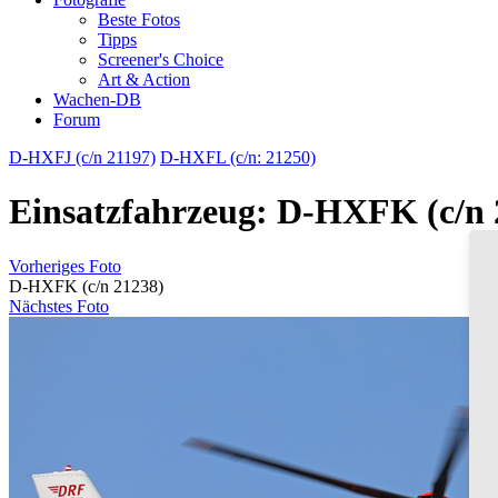
Beste Fotos
Tipps
Screener's Choice
Art & Action
Wachen-DB
Forum
D-HXFJ (c/n 21197)
D-HXFL (c/n: 21250)
Einsatzfahrzeug: D-HXFK (c/n 
Vorheriges Foto
D-HXFK (c/n 21238)
Nächstes Foto