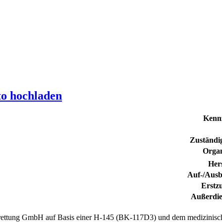
to hochladen
Kenn
Zuständig
Organ
Hers
Auf-/Ausb
Erstz
Außerdie
ettung GmbH auf Basis einer H-145 (BK-117D3) und dem medizinisch