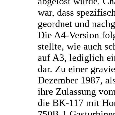
abgelöst wurde. Cha
war, dass spezifis
geordnet und nachg
Die A4-Version folg
stellte, wie auch 
auf A3, lediglich e
dar. Zu einer grav
Dezember 1987, als
ihre Zulassung vom
die BK-117 mit Ho
750B-1 Gasturbinen