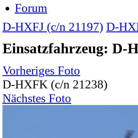
Forum
D-HXFJ (c/n 21197)
D-HXF
Einsatzfahrzeug: D-
Vorheriges Foto
D-HXFK (c/n 21238)
Nächstes Foto