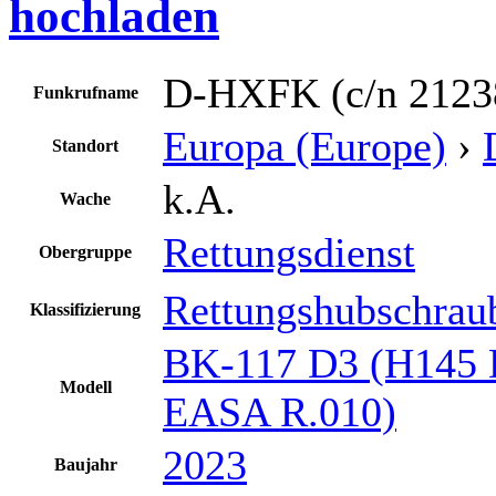
hochladen
D-HXFK (c/n 2123
Funkrufname
Europa (Europe)
›
Standort
k.A.
Wache
Rettungsdienst
Obergruppe
Rettungshubschrau
Klassifizierung
BK-117 D3 (H145 
Modell
EASA R.010)
2023
Baujahr