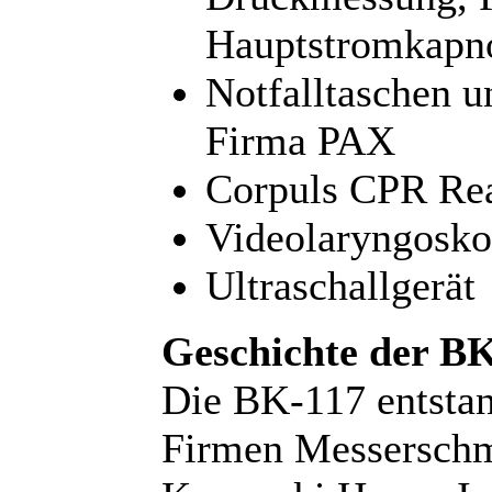
Hauptstromkapn
Notfalltaschen u
Firma PAX
Corpuls CPR Rea
Videolaryngosk
Ultraschallgerät
Geschichte der BK
Die BK-117 entstan
Firmen Messersch