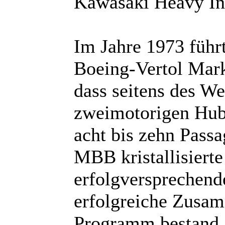
Kawasaki Heavy Ind
Im Jahre 1973 füh
Boeing-Vertol Mark
dass seitens des W
zweimotorigen Hubs
acht bis zehn Passa
MBB kristallisierte
erfolgversprechende
erfolgreiche Zusa
Programm bestand,