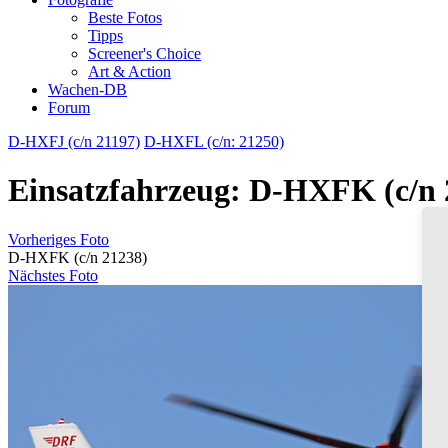
Beste Fotos
Tipps
Screener's Choice
Art & Action
Wachen-DB
Forum
D-HXFJ (c/n 21197)
D-HXFL (c/n: 21250)
Einsatzfahrzeug: D-HXFK (c/n 
Vorheriges Foto
D-HXFK (c/n 21238)
Nächstes Foto