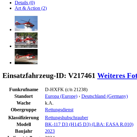
Details (0)
Art & Action (2)
Einsatzfahrzeug-ID: V217461
Weiteres Fo
Funkrufname
D-HXFK (c/n 21238)
Standort
Europa (Europe)
›
Deutschland (Germany)
Wache
k.A.
Obergruppe
Rettungsdienst
Klassifizierung
Rettungshubschrauber
Modell
BK-117 D3 (H145 D3) (LBA: EASA R.010)
Baujahr
2023