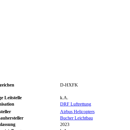
zeichen
D-HXFK
e Leitstelle
k.A.
isation
DRF Luftrettung
teller
Airbus Helicopters
auhersteller
Bucher Leichtbau
ulassung
2023