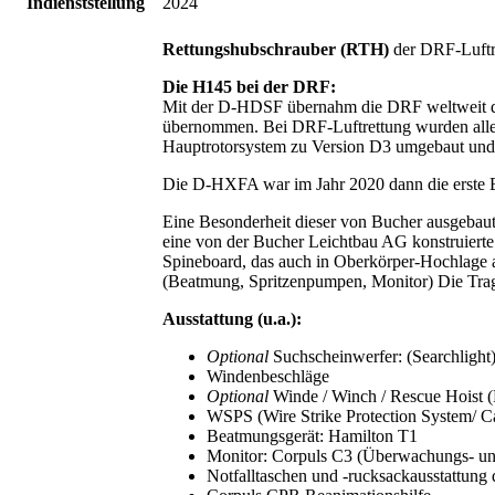
Indienststellung
2024
Rettungshubschrauber (RTH)
der DRF-Luftr
Die H145 bei der DRF:
Mit der D-HDSF übernahm die DRF weltweit di
übernommen. Bei DRF-Luftrettung wurden alle
Hauptrotorsystem zu Version D3 umgebaut und m
Die D-HXFA war im Jahr 2020 dann die erste 
Eine Besonderheit dieser von Bucher ausgebau
eine von der Bucher Leichtbau AG konstruierte R
Spineboard, das auch in Oberkörper-Hochlage a
(Beatmung, Spritzenpumpen, Monitor) Die Trage 
Ausstattung (u.a.):
Optional
Suchscheinwerfer: (Searchlight
Windenbeschläge
Optional
Winde / Winch / Rescue Hoist 
WSPS (Wire Strike Protection System/ Ca
Beatmungsgerät: Hamilton T1
Monitor: Corpuls C3 (Überwachungs- un
Notfalltaschen und -rucksackausstattun