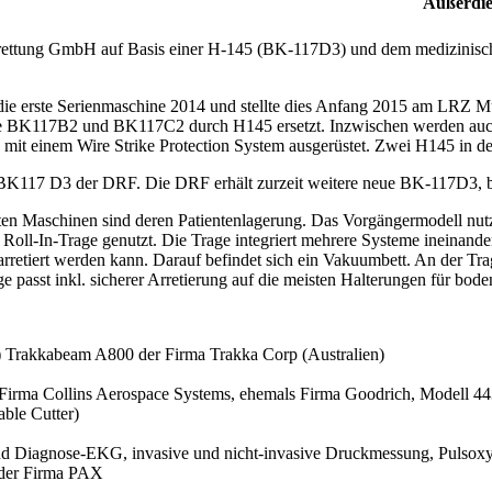
Außerdie
ettung GmbH auf Basis einer H-145 (BK-117D3) und dem medizinisch
e erste Serienmaschine 2014 und stellte dies Anfang 2015 am LRZ 
 BK117B2 und BK117C2 durch H145 ersetzt. Inzwischen werden auch sc
it einem Wire Strike Protection System ausgerüstet. Zwei H145 in der
BK117 D3 der DRF. Die DRF erhält zurzeit weitere neue BK-117D3, b
ten Maschinen sind deren Patientenlagerung. Das Vorgängermodell nut
oll-In-Trage genutzt. Die Trage integriert mehrere Systeme ineinander. 
rretiert werden kann. Darauf befindet sich ein Vakuumbett. An der Tr
passt inkl. sicherer Arretierung auf die meisten Halterungen für bod
) Trakkabeam A800 der Firma Trakka Corp (Australien)
(Firma Collins Aerospace Systems, ehemals Firma Goodrich, Modell 44
ble Cutter)
d Diagnose-EKG, invasive und nicht-invasive Druckmessung, Pulso
g der Firma PAX