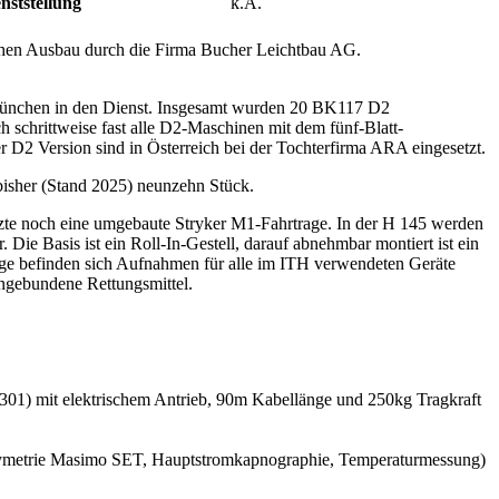
nststellung
k.A.
en Ausbau durch die Firma Bucher Leichtbau AG.
München in den Dienst. Insgesamt wurden 20 BK117 D2
hrittweise fast alle D2-Maschinen mit dem fünf-Blatt-
 D2 Version sind in Österreich bei der Tochterfirma ARA eingesetzt.
isher (Stand 2025) neunzehn Stück.
zte noch eine umgebaute Stryker M1-Fahrtrage. In der H 145 werden
Die Basis ist ein Roll-In-Gestell, darauf abnehmbar montiert ist ein
age befinden sich Aufnahmen für alle im ITH verwendeten Geräte
engebundene Rettungsmittel.
301) mit elektrischem Antrieb, 90m Kabellänge und 250kg Tragkraft
xymetrie Masimo SET, Hauptstromkapnographie, Temperaturmessung)