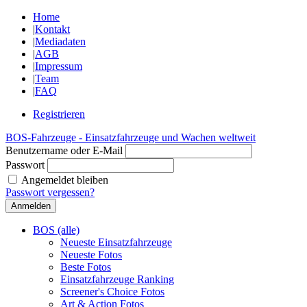
Home
|
Kontakt
|
Mediadaten
|
AGB
|
Impressum
|
Team
|
FAQ
Registrieren
BOS-Fahrzeuge - Einsatzfahrzeuge und Wachen weltweit
Benutzername oder E-Mail
Passwort
Angemeldet bleiben
Passwort vergessen?
BOS (alle)
Neueste Einsatzfahrzeuge
Neueste Fotos
Beste Fotos
Einsatzfahrzeuge Ranking
Screener's Choice Fotos
Art & Action Fotos