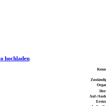
to hochladen
Kenn
Zuständig
Organ
Hers
Auf-/Ausb
Erstz