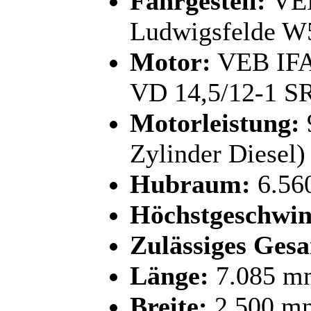
Fahrgestell:
VEB
Ludwigsfelde 
Motor:
VEB IFA
VD 14,5/12-1 
Motorleistung:
Zylinder Diesel)
Hubraum:
6.56
Höchstgeschwin
Zulässiges Ges
Länge:
7.085 m
Breite:
2.500 m