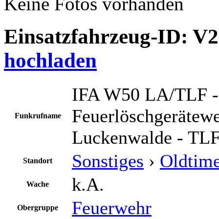
Keine Fotos vorhanden
Einsatzfahrzeug-ID: V
hochladen
IFA W50 LA/TLF -
Feuerlöschgerätew
Funkrufname
Luckenwalde - TL
Sonstiges
›
Oldtim
Standort
k.A.
Wache
Feuerwehr
Obergruppe