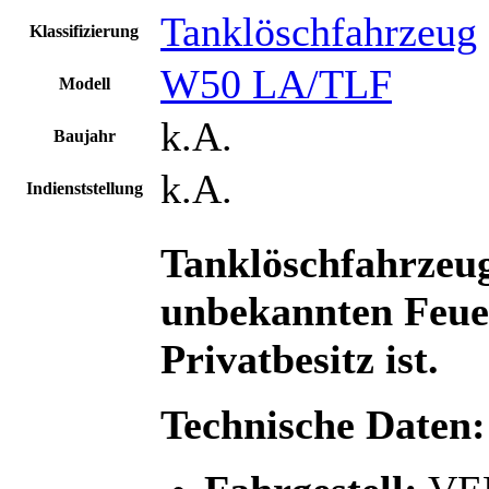
Tanklöschfahrzeug
Klassifizierung
W50 LA/TLF
Modell
k.A.
Baujahr
k.A.
Indienststellung
Tanklöschfahrzeu
unbekannten Feuer
Privatbesitz ist.
Technische Daten: