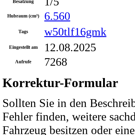
1/5
Besatzung
6.560
Hubraum (cm³)
w50tlf16gmk
Tags
12.08.2025
Eingestellt am
7268
Aufrufe
Korrektur-Formular
Sollten Sie in den Beschre
Fehler finden, weitere sach
Fahrzeug besitzen oder ein