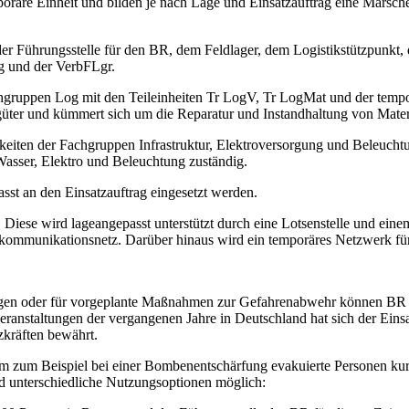
räre Einheit und bilden je nach Lage und Einsatzauftrag eine Marsche
er Führungsstelle für den BR, dem Feldlager, dem Logistikstützpunkt
g und der VerbFLgr.
gruppen Log mit den Teileinheiten Tr LogV, Tr LogMat und der temp
güter und kümmert sich um die Reparatur und Instandhaltung von Mater
iten der Fachgruppen Infrastruktur, Elektroversorgung und Beleuchtu
Wasser, Elektro und Beleuchtung zuständig.
st an den Einsatzauftrag eingesetzt werden.
 Diese wird lageangepasst unterstützt durch eine Lotsenstelle und ei
ommunikationsnetz. Darüber hinaus wird ein temporäres Netzwerk für a
gen oder für vorgeplante Maßnahmen zur Gefahrenabwehr können BR in d
eranstaltungen der vergangenen Jahre in Deutschland hat sich der Einsa
zkräften bewährt.
um zum Beispiel bei einer Bombenentschärfung evakuierte Personen ku
nd unterschiedliche Nutzungsoptionen möglich: