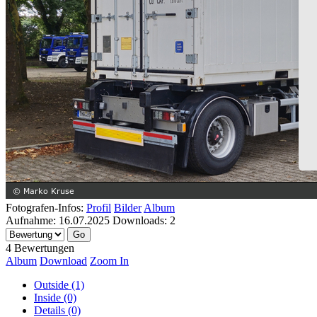
Fotografen-Infos:
Profil
Bilder
Album
Aufnahme:
16.07.2025
Downloads:
2
4 Bewertungen
Album
Download
Zoom In
Outside (1)
Inside (0)
Details (0)