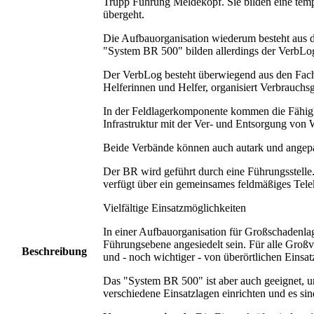
Trupp Führung Meldekopf. Sie bilden eine tempo
übergeht.
Die Aufbauorganisation wiederum besteht aus d
"System BR 500" bilden allerdings der VerbLo
Der VerbLog besteht überwiegend aus den Fach
Helferinnen und Helfer, organisiert Verbrauchs
In der Feldlagerkomponente kommen die Fähigke
Infrastruktur mit der Ver- und Entsorgung von 
Beide Verbände können auch autark und angepas
Der BR wird geführt durch eine Führungsstelle.
verfügt über ein gemeinsames feldmäßiges Telek
Vielfältige Einsatzmöglichkeiten
In einer Aufbauorganisation für Großschadenla
Führungsebene angesiedelt sein. Für alle Großv
Beschreibung
und - noch wichtiger - von überörtlichen Einsat
Das "System BR 500" ist aber auch geeignet, 
verschiedene Einsatzlagen einrichten und es si