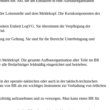
inheit BR 500, die am Einsatzort in eine Aufbauorganisation
, der Lotsenstelle und dem Meldekopf. Die Kernkomponenten des
orären Einheit LogVG. Sie übernimmt die Verpflegung der
ial.
ng zur Geltung. Sie sind für die Bereiche Unterbringung und
nem Meldekopf. Die gesamte Aufbauorganisation aller Teile im BR
lle Bedarfsträger feldmäßig eingerichtet und betrieben.
er operativ-taktischen oder auch in der taktisch-technischen
tz von BR als ein wichtiges Instrument zur Vorhaltung von örtlichen
rzfristig aufzunehmen und zu versorgen. Man kann einen BR für