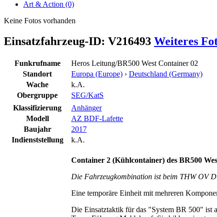
Art & Action (0)
Keine Fotos vorhanden
Einsatzfahrzeug-ID: V216493
Weiteres Fo
Funkrufname
Heros Leitung/BR500 West Container 02
Standort
Europa (Europe)
›
Deutschland (Germany)
Wache
k.A.
Obergruppe
SEG/KatS
Klassifizierung
Anhänger
Modell
AZ BDF-Lafette
Baujahr
2017
Indienststellung
k.A.
Container 2 (Kühlcontainer) des BR500 Wes
Die Fahrzeugkombination ist beim THW OV Düss
Eine temporäre Einheit mit mehreren Kompone
Die Einsatztaktik für das "System BR 500" ist