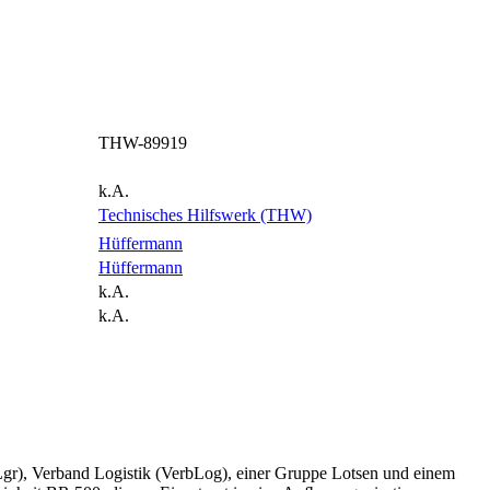
THW-89919
k.A.
Technisches Hilfswerk (THW)
Hüffermann
Hüffermann
k.A.
k.A.
Lgr), Verband Logistik (VerbLog), einer Gruppe Lotsen und einem