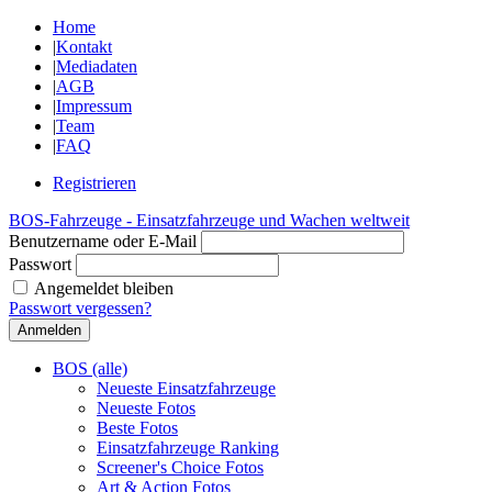
Home
|
Kontakt
|
Mediadaten
|
AGB
|
Impressum
|
Team
|
FAQ
Registrieren
BOS-Fahrzeuge - Einsatzfahrzeuge und Wachen weltweit
Benutzername oder E-Mail
Passwort
Angemeldet bleiben
Passwort vergessen?
BOS (alle)
Neueste Einsatzfahrzeuge
Neueste Fotos
Beste Fotos
Einsatzfahrzeuge Ranking
Screener's Choice Fotos
Art & Action Fotos