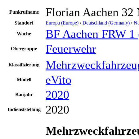
Florian Aachen 32
Funkrufname
Standort
Europa (Europe)
›
Deutschland (Germany)
›
No
BF Aachen FRW 1
Wache
Feuerwehr
Obergruppe
Mehrzweckfahrzeu
Klassifizierung
eVito
Modell
2020
Baujahr
2020
Indienststellung
Mehrzweckfahrz