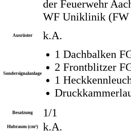
der Feuerwehr Aach
WF Uniklinik (FW 
k.A.
Ausrüster
1 Dachbalken 
2 Frontblitzer 
Sondersignalanlage
1 Heckkennleuc
Druckkammerlau
1/1
Besatzung
k.A.
Hubraum (cm³)