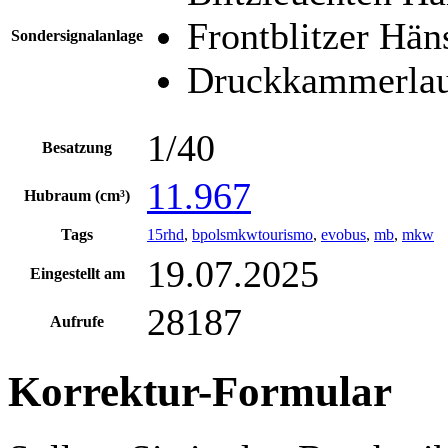
Frontblitzer Hän
Sondersignalanlage
Druckkammerlau
1/40
Besatzung
11.967
Hubraum (cm³)
Tags
15rhd
,
bpolsmkwtourismo
,
evobus
,
mb
,
mkw
19.07.2025
Eingestellt am
28187
Aufrufe
Korrektur-Formular