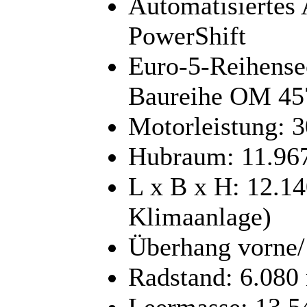
Automatisiertes
PowerShift
Euro-5-Reihense
Baureihe OM 45
Motorleistung: 
Hubraum: 11.96
L x B x H: 12.14
Klimaanlage)
Überhang vorne/
Radstand: 6.08
Leermasse: 13.5