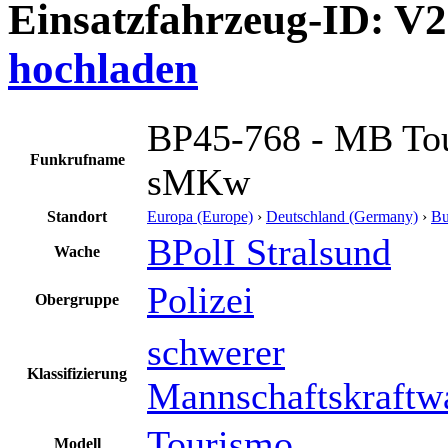
Einsatzfahrzeug-ID: V
hochladen
BP45-768 - MB Tou
Funkrufname
sMKw
Standort
Europa (Europe)
›
Deutschland (Germany)
›
Bu
BPolI Stralsund
Wache
Polizei
Obergruppe
schwerer
Klassifizierung
Mannschaftskraftw
Tourismo
Modell