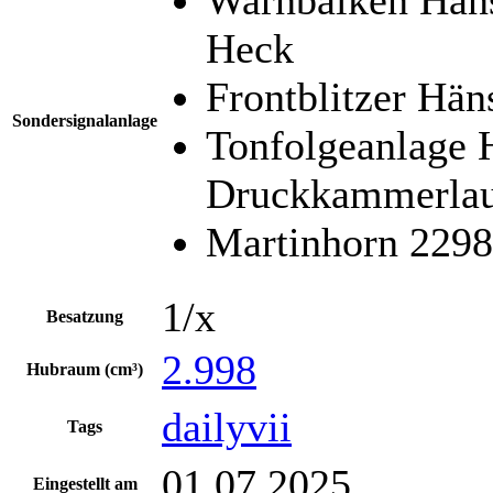
Heck
Frontblitzer Hän
Sondersignalanlage
Tonfolgeanlage 
Druckkammerlau
Martinhorn 229
1/x
Besatzung
2.998
Hubraum (cm³)
dailyvii
Tags
01.07.2025
Eingestellt am