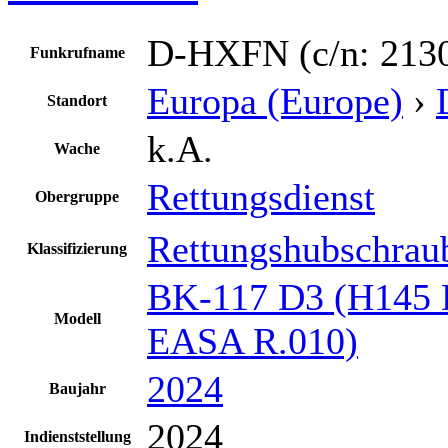
D-HXFN (c/n: 213
Funkrufname
Europa (Europe)
›
Standort
k.A.
Wache
Rettungsdienst
Obergruppe
Rettungshubschrau
Klassifizierung
BK-117 D3 (H145 
Modell
EASA R.010)
2024
Baujahr
2024
Indienststellung