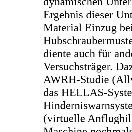
dynamischen Unter
Ergebnis dieser Unt
Material Einzug be
Hubschraubermuste
diente auch für and
Versuchsträger. Da
AWRH-Studie (Allw
das HELLAS-System
Hinderniswarnsyst
(virtuelle Anflughi
Maschine nochmals 