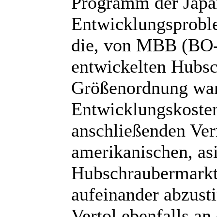
Programm der Japa
Entwicklungsproble
die, von MBB (BO
entwickelten Hubsc
Größenordnung ware
Entwicklungskosten
anschließenden Ve
amerikanischen, asi
Hubschraubermarkt
aufeinander abzus
Vertol ebenfalls an