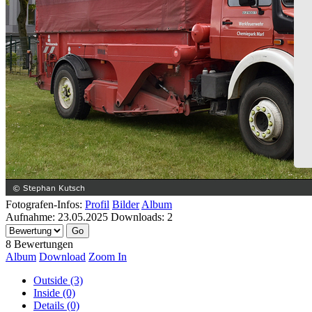
Fotografen-Infos:
Profil
Bilder
Album
Aufnahme:
23.05.2025
Downloads:
2
8 Bewertungen
Album
Download
Zoom In
Outside (3)
Inside (0)
Details (0)