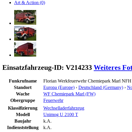
Art & Action (0)
Einsatzfahrzeug-ID: V214233
Weiteres Fo
Funkrufname
Florian Werkfeuerwehr Chemiepark Marl NFH
Standort
Europa (Europe)
›
Deutschland (Germany)
›
No
Wache
WF Chemiepark Marl (FW)
Obergruppe
Feuerwehr
Klassifizierung
Wechselladerfahrzeug
Modell
Unimog U 2100 T
Baujahr
k.A.
Indienststellung
k.A.