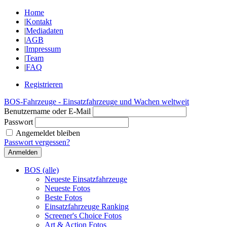
Home
|
Kontakt
|
Mediadaten
|
AGB
|
Impressum
|
Team
|
FAQ
Registrieren
BOS-Fahrzeuge - Einsatzfahrzeuge und Wachen weltweit
Benutzername oder E-Mail
Passwort
Angemeldet bleiben
Passwort vergessen?
BOS (alle)
Neueste Einsatzfahrzeuge
Neueste Fotos
Beste Fotos
Einsatzfahrzeuge Ranking
Screener's Choice Fotos
Art & Action Fotos