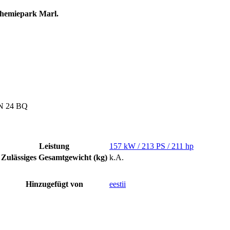
hemiepark Marl.
LN 24 BQ
Leistung
157 kW / 213 PS / 211 hp
Zulässiges Gesamtgewicht (kg)
k.A.
Hinzugefügt von
eestii