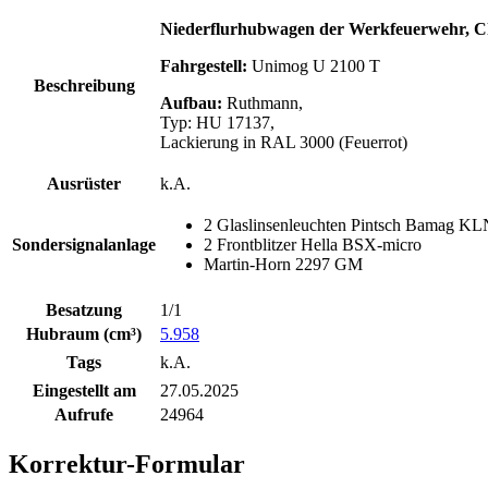
Niederflurhubwagen der Werkfeuerwehr, C
Fahrgestell:
Unimog U 2100 T
Beschreibung
Aufbau:
Ruthmann,
Typ: HU 17137,
Lackierung in RAL 3000 (Feuerrot)
Ausrüster
k.A.
2 Glaslinsenleuchten Pintsch Bamag K
Sondersignalanlage
2 Frontblitzer Hella BSX-micro
Martin-Horn 2297 GM
Besatzung
1/1
Hubraum (cm³)
5.958
Tags
k.A.
Eingestellt am
27.05.2025
Aufrufe
24964
Korrektur-Formular