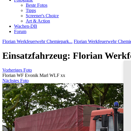
Beste Fotos
Tipps
Screener's Choice
Art & Action
Wachen-DB
Forum
Florian Werkfeuerwehr Chemiepark...
Florian Werkfeuerwehr Chemie
Einsatzfahrzeug: Florian Wer
Vorheriges Foto
Florian WF Evonik Marl WLF xx
Nächstes Foto