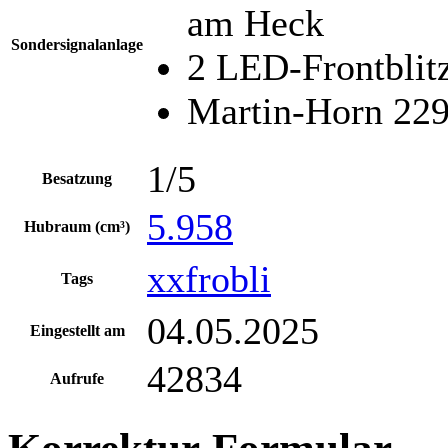
am Heck
Sondersignalanlage
2 LED-Frontblitz
Martin-Horn 22
1/5
Besatzung
5.958
Hubraum (cm³)
xxfrobli
Tags
04.05.2025
Eingestellt am
42834
Aufrufe