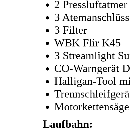
2 Pressluftatmer
3 Atemanschlüss
3 Filter
WBK Flir K45
3 Streamlight S
CO-Warngerät D
Halligan-Tool mi
Trennschleifgerä
Motorkettensäge
Laufbahn: