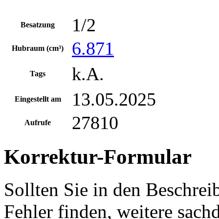
1/2
Besatzung
6.871
Hubraum (cm³)
k.A.
Tags
13.05.2025
Eingestellt am
27810
Aufrufe
Korrektur-Formular
Sollten Sie in den Beschre
Fehler finden, weitere sach