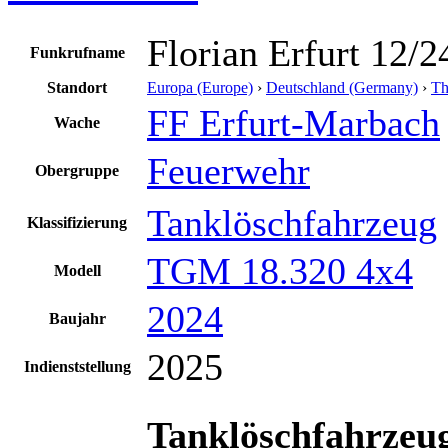
Florian Erfurt 12/2
Funkrufname
Standort
Europa (Europe)
›
Deutschland (Germany)
›
Th
FF Erfurt-Marbach
Wache
Feuerwehr
Obergruppe
Tanklöschfahrzeug
Klassifizierung
TGM 18.320 4x4
Modell
2024
Baujahr
2025
Indienststellung
Tanklöschfahrzeug