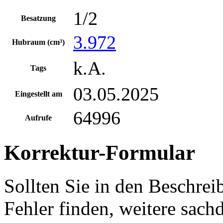
1/2
Besatzung
3.972
Hubraum (cm³)
k.A.
Tags
03.05.2025
Eingestellt am
64996
Aufrufe
Korrektur-Formular
Sollten Sie in den Beschre
Fehler finden, weitere sach