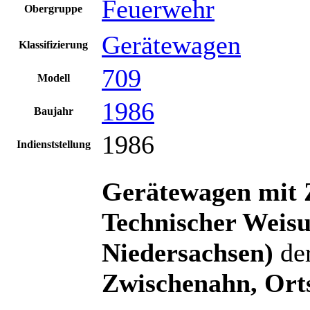
Feuerwehr
Obergruppe
Gerätewagen
Klassifizierung
709
Modell
1986
Baujahr
1986
Indienststellung
Gerätewagen mit 
Technischer Weisu
Niedersachsen)
de
Zwischenahn, Ort