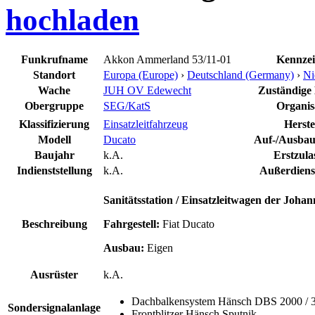
hochladen
Funkrufname
Akkon Ammerland 53/11-01
Kennze
Standort
Europa (Europe)
›
Deutschland (Germany)
›
Ni
Wache
JUH OV Edewecht
Zuständige L
Obergruppe
SEG/KatS
Organis
Klassifizierung
Einsatzleitfahrzeug
Herste
Modell
Ducato
Auf-/Ausbauh
Baujahr
k.A.
Erstzula
Indienststellung
k.A.
Außerdienst
Sanitätsstation / Einsatzleitwagen der Joha
Beschreibung
Fahrgestell:
Fiat Ducato
Ausbau:
Eigen
Ausrüster
k.A.
Dachbalkensystem Hänsch DBS 2000 / 
Sondersignalanlage
Frontblitzer Hänsch Sputnik