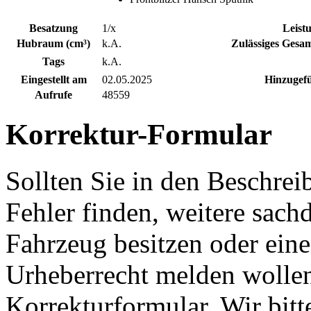
Besatzung
1/x
Leist
Hubraum (cm³)
k.A.
Zulässiges Gesam
Tags
k.A.
Eingestellt am
02.05.2025
Hinzugefü
Aufrufe
48559
Korrektur-Formular
Sollten Sie in den Beschre
Fehler finden, weitere sach
Fahrzeug besitzen oder ein
Urheberrecht melden wollen
Korrekturformular. Wir bitt