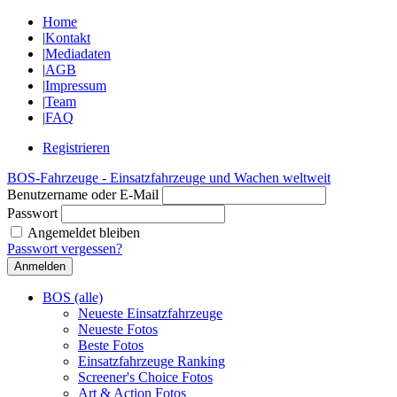
Home
|
Kontakt
|
Mediadaten
|
AGB
|
Impressum
|
Team
|
FAQ
Registrieren
BOS-Fahrzeuge - Einsatzfahrzeuge und Wachen weltweit
Benutzername oder E-Mail
Passwort
Angemeldet bleiben
Passwort vergessen?
BOS (alle)
Neueste Einsatzfahrzeuge
Neueste Fotos
Beste Fotos
Einsatzfahrzeuge Ranking
Screener's Choice Fotos
Art & Action Fotos