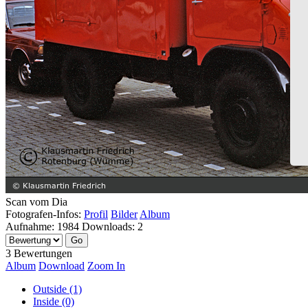
Scan vom Dia
Fotografen-Infos:
Profil
Bilder
Album
Aufnahme:
1984
Downloads:
2
3 Bewertungen
Album
Download
Zoom In
Outside (1)
Inside (0)