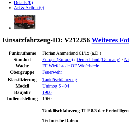
Details (0)
Art & Action (0)
Einsatzfahrzeug-ID: V212256
Weiteres Fo
Funkrufname
Florian Ammerland 61/1x (a.D.)
Standort
Europa (Europe)
›
Deutschland (Germany)
›
Ni
Wache
FF Wiefelstede OF Wiefelstede
Obergruppe
Feuerwehr
Klassifizierung
Tanklöschfahrzeug
Modell
Unimog S 404
Baujahr
1960
Indienststellung
1960
Tanklöschfahrzeug TLF 8/8 der Freiwilligen
Technische Daten: