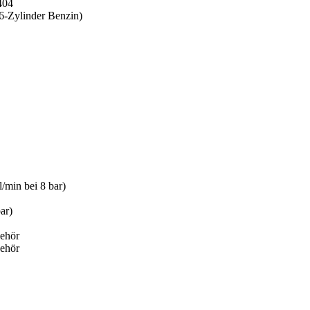
404
6-Zylinder Benzin)
/min bei 8 bar)
ar)
behör
behör