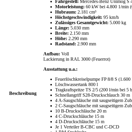
Fahrgestell:
Mercedes-Benz Unimog S 
Motorleistung:
60 kW bei 4.800 1/min (
Hubraum:
2.181 cm³
Höchstgeschwindigkeit:
95 km/h
Zulässiges Gesamtgewicht:
5.000 kg
Länge:
5.030 mm
Breite:
2.150 mm
Höhe:
2.290 mm
Radstand:
2.900 mm
Aufbau:
Voll
Lackierung in RAL 3000 (Feuerrot)
Ausstattung u.a.:
Feuerlöschkreiselpumpe FP 8/8 S (1.600 l
Löschwassertank 800 l
Tragkraftspritze TS 2/5 (200 l/min bei 5 b
Beschreibung
Schnellangriff S28-Druckschlauch 30 m
4 A-Saugschläuche mit saugseitigem Zu
2 C-Saugschläuche mit saugseitigem Zu
10 B-Druckschläuche 20 m
4 C-Druckschläuche 15 m
4 D-Druckschläuche 15 m
Je 1 Verteiler B-CBC und C-DCD