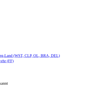
burg-Land (WST, CLP, OL, BRA, DEL)
wehr (FF)
kannt