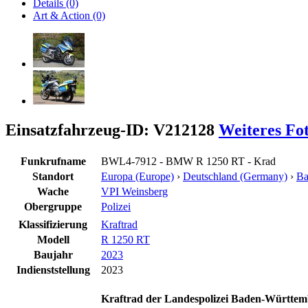
Details (0)
Art & Action (0)
Einsatzfahrzeug-ID: V212128
Weiteres Fo
Funkrufname
BWL4-7912 - BMW R 1250 RT - Krad
Standort
Europa (Europe)
›
Deutschland (Germany)
›
Ba
Wache
VPI Weinsberg
Obergruppe
Polizei
Klassifizierung
Kraftrad
Modell
R 1250 RT
Baujahr
2023
Indienststellung
2023
Kraftrad
der Landespolizei Baden-Württem