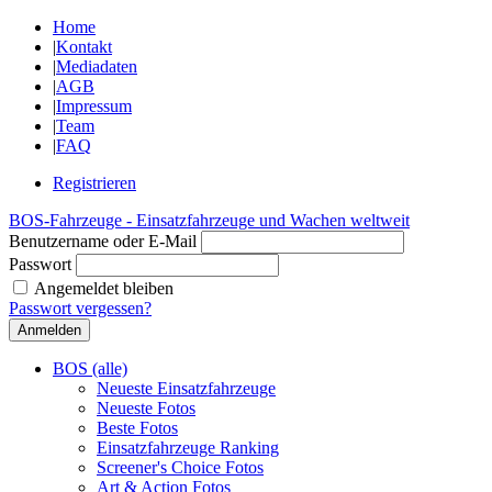
Home
|
Kontakt
|
Mediadaten
|
AGB
|
Impressum
|
Team
|
FAQ
Registrieren
BOS-Fahrzeuge - Einsatzfahrzeuge und Wachen weltweit
Benutzername oder E-Mail
Passwort
Angemeldet bleiben
Passwort vergessen?
BOS (alle)
Neueste Einsatzfahrzeuge
Neueste Fotos
Beste Fotos
Einsatzfahrzeuge Ranking
Screener's Choice Fotos
Art & Action Fotos