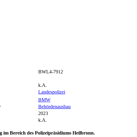
BWL4-7912
k.A.
Landespolizei
BMW
r
Behördenausbau
2023
k.A.
rg im Bereich des Polizeipräsidiums Heilbronn.