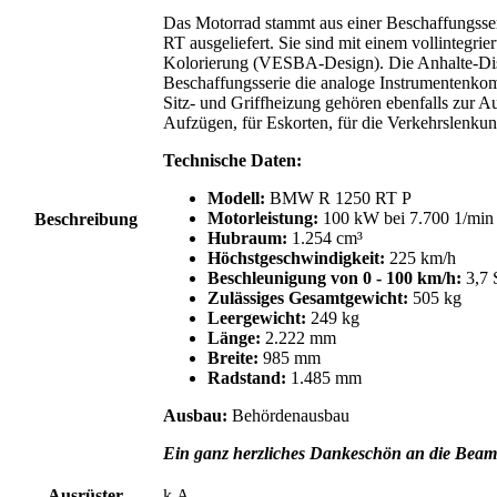
Das Motorrad stammt aus einer Beschaffungsser
RT ausgeliefert. Sie sind mit einem vollintegr
Kolorierung (VESBA-Design). Die Anhalte-Disp
Beschaffungsserie die analoge Instrumentenkom
Sitz- und Griffheizung gehören ebenfalls zur A
Aufzügen, für Eskorten, für die Verkehrslenkun
Technische Daten:
Modell:
BMW R 1250 RT P
Motorleistung:
100 kW bei 7.700 1/min 
Beschreibung
Hubraum:
1.254 cm³
Höchstgeschwindigkeit:
225 km/h
Beschleunigung von 0 - 100 km/h:
3,7 
Zulässiges Gesamtgewicht:
505 kg
Leergewicht:
249 kg
Länge:
2.222 mm
Breite:
985 mm
Radstand:
1.485 mm
Ausbau:
Behördenausbau
Ein ganz herzliches Dankeschön an die Beamt
Ausrüster
k.A.