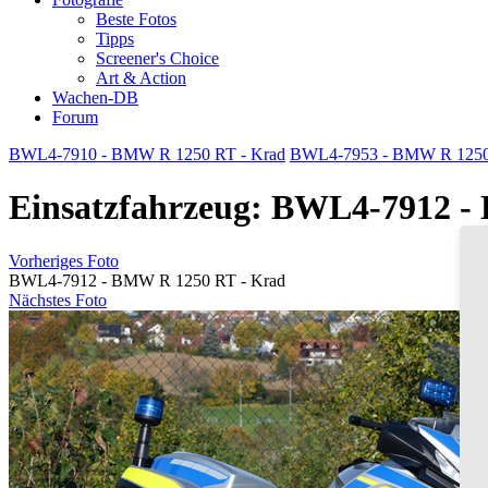
Beste Fotos
Tipps
Screener's Choice
Art & Action
Wachen-DB
Forum
BWL4-7910 - BMW R 1250 RT - Krad
BWL4-7953 - BMW R 1250
Einsatzfahrzeug: BWL4-7912 -
Vorheriges Foto
BWL4-7912 - BMW R 1250 RT - Krad
Nächstes Foto