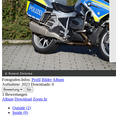
Fotografen-Infos:
Profil
Bilder
Album
Aufnahme:
2023
Downloads:
0
3 Bewertungen
Album
Download
Zoom In
Outside (2)
Inside (0)