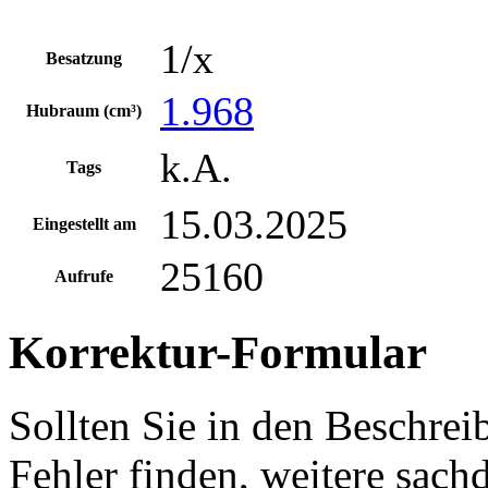
1/x
Besatzung
1.968
Hubraum (cm³)
k.A.
Tags
15.03.2025
Eingestellt am
25160
Aufrufe
Korrektur-Formular
Sollten Sie in den Beschre
Fehler finden, weitere sach