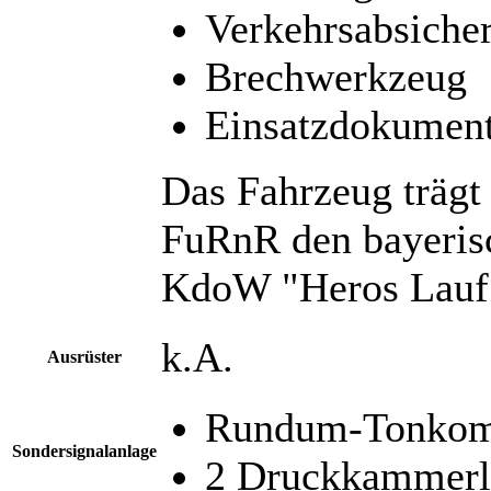
Verkehrsabsicher
Brechwerkzeug
Einsatzdokumen
Das Fahrzeug träg
FuRnR den bayeris
KdoW "Heros Lauf 
k.A.
Ausrüster
Rundum-Tonkomb
Sondersignalanlage
2 Druckkammerl