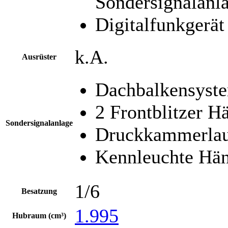
Sondersignalanl
Digitalfunkger
k.A.
Ausrüster
Dachbalkensyst
2 Frontblitzer H
Sondersignalanlage
Druckkammerlau
Kennleuchte Hä
1/6
Besatzung
1.995
Hubraum (cm³)