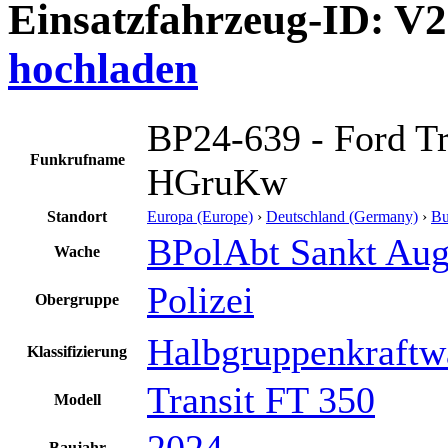
Einsatzfahrzeug-ID: V
hochladen
BP24-639 - Ford Tr
Funkrufname
HGruKw
Standort
Europa (Europe)
›
Deutschland (Germany)
›
Bu
BPolAbt Sankt Aug
Wache
Polizei
Obergruppe
Halbgruppenkraftw
Klassifizierung
Transit FT 350
Modell
2024
Baujahr