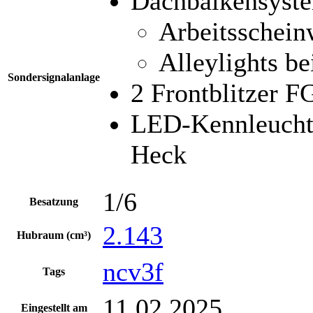
Dachbalkensyst
Arbeitsschein
Alleylights be
Sondersignalanlage
2 Frontblitzer 
LED-Kennleuch
Heck
1/6
Besatzung
2.143
Hubraum (cm³)
ncv3f
Tags
11.02.2025
Eingestellt am