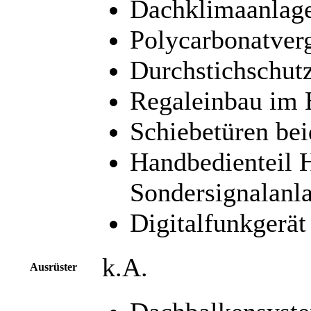
Dachklimaanlag
Polycarbonatver
Durchstichschut
Regaleinbau im
Schiebetüren bei
Handbedienteil 
Sondersignalanl
Digitalfunkger
k.A.
Ausrüster