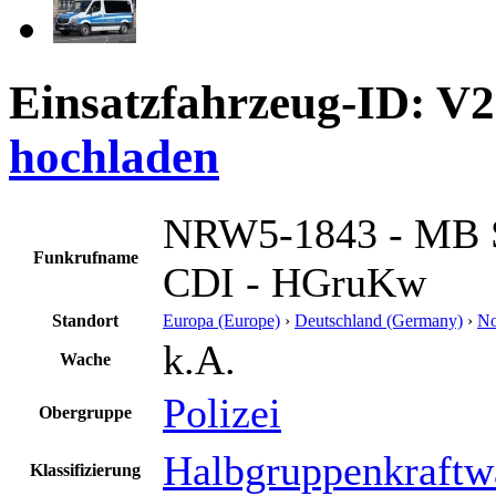
Einsatzfahrzeug-ID: V
hochladen
NRW5-1843 - MB S
Funkrufname
CDI - HGruKw
Standort
Europa (Europe)
›
Deutschland (Germany)
›
No
k.A.
Wache
Polizei
Obergruppe
Halbgruppenkraftw
Klassifizierung