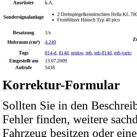
Ausrüster
k.A.
2 Drehspiegelkennleuchten Hella KL 70
Sondersignalanlage
Frontblitzer Hänsch Typ 40 pico
Besatzung
1/x
Z
Hubraum (cm³)
4.249
Tags
814-d
,
814d
,
grukw
,
mb
,
mb-814d
,
mb-vario
Eingestellt am
13.07.2009
Aufrufe
5438
Korrektur-Formular
Sollten Sie in den Beschre
Fehler finden, weitere sach
Fahrzeug besitzen oder ein