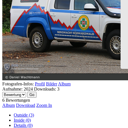
Fotografen-Infos:
Profil
Bilder
Album
Aufnahme:
2024
Downloads:
3
6 Bewertungen
Album
Download
Zoom In
Outside (3)
Inside (0)
Details (0)