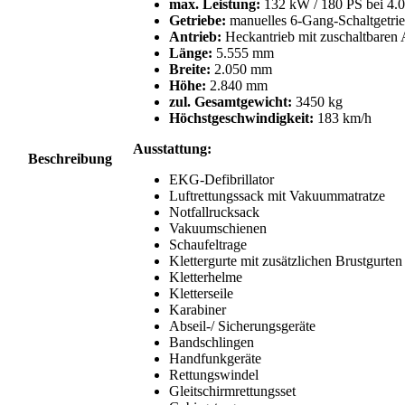
max. Leistung:
132 kW / 180 PS bei 4.
Getriebe:
manuelles 6-Gang-Schaltgetri
Antrieb:
Heckantrieb mit zuschaltbaren 
Länge:
5.555 mm
Breite:
2.050 mm
Höhe:
2.840 mm
zul. Gesamtgewicht:
3450 kg
Höchstgeschwindigkeit:
183 km/h
Ausstattung:
Beschreibung
EKG-Defibrillator
Luftrettungssack mit Vakuummatratze
Notfallrucksack
Vakuumschienen
Schaufeltrage
Klettergurte mit zusätzlichen Brustgurten
Kletterhelme
Kletterseile
Karabiner
Abseil-/ Sicherungsgeräte
Bandschlingen
Handfunkgeräte
Rettungswindel
Gleitschirmrettungsset