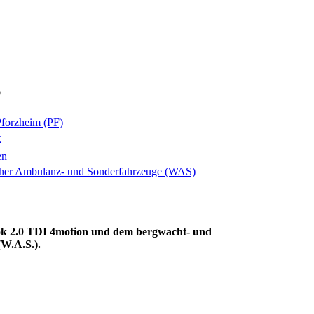
6
 Pforzheim (PF)
t
en
her Ambulanz- und Sonderfahrzeuge (WAS)
ok 2.0 TDI 4motion und dem bergwacht- und
W.A.S.).