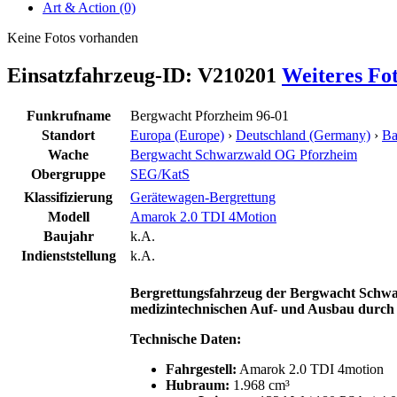
Art & Action (0)
Keine Fotos vorhanden
Einsatzfahrzeug-ID: V210201
Weiteres Fo
Funkrufname
Bergwacht Pforzheim 96-01
Standort
Europa (Europe)
›
Deutschland (Germany)
›
Ba
Wache
Bergwacht Schwarzwald OG Pforzheim
Obergruppe
SEG/KatS
Klassifizierung
Gerätewagen-Bergrettung
Modell
Amarok 2.0 TDI 4Motion
Baujahr
k.A.
Indienststellung
k.A.
Bergrettungsfahrzeug der Bergwacht Schwa
medizintechnischen Auf- und Ausbau durc
Technische Daten:
Fahrgestell:
Amarok 2.0 TDI 4motion
Hubraum:
1.968 cm³