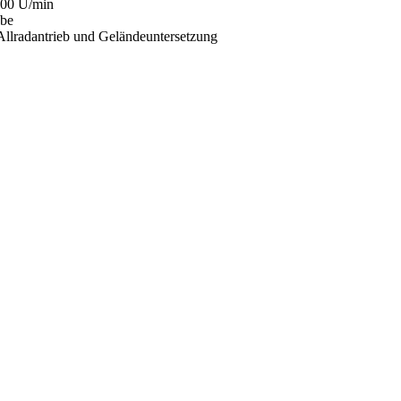
000 U/min
ebe
Allradantrieb und Geländeuntersetzung