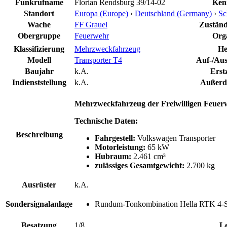
Funkrufname
Florian Rendsburg 39/14-02
Ken
Standort
Europa (Europe)
›
Deutschland (Germany)
›
Sc
Wache
FF Grauel
Zuständi
Obergruppe
Feuerwehr
Orga
Klassifizierung
Mehrzweckfahrzeug
He
Modell
Transporter T4
Auf-/Aus
Baujahr
k.A.
Erst
Indienststellung
k.A.
Außerdi
Mehrzweckfahrzeug der Freiwilligen Feuer
Technische Daten:
Beschreibung
Fahrgestell:
Volkswagen Transporter
Motorleistung:
65 kW
Hubraum:
2.461 cm³
zulässiges Gesamtgewicht:
2.700 kg
Ausrüster
k.A.
Sondersignalanlage
Rundum-Tonkombination Hella RTK 4-
Besatzung
1/8
Le