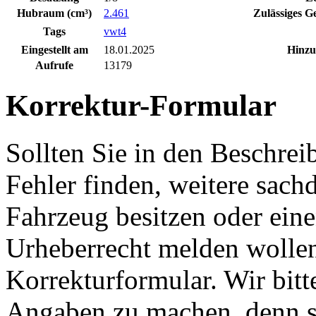
Hubraum (cm³)
2.461
Zulässiges G
Tags
vwt4
Eingestellt am
18.01.2025
Hinzu
Aufrufe
13179
Korrektur-Formular
Sollten Sie in den Beschre
Fehler finden, weitere sach
Fahrzeug besitzen oder ein
Urheberrecht melden wollen
Korrekturformular. Wir bitt
Angaben zu machen, denn s