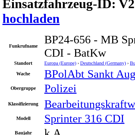
Einsatzfahrzeug-ID: V
hochladen
BP24-656 - MB Spr
Funkrufname
CDI - BatKw
Standort
Europa (Europe)
›
Deutschland (Germany)
›
Bu
BPolAbt Sankt Aug
Wache
Polizei
Obergruppe
Bearbeitungskraft
Klassifizierung
Sprinter 316 CDI
Modell
k.A.
Baujahr