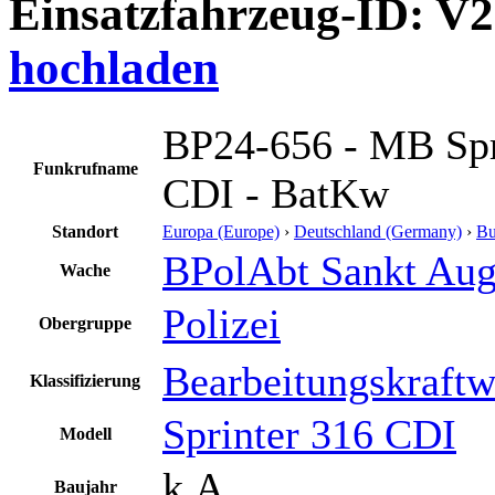
Einsatzfahrzeug-ID: V
hochladen
BP24-656 - MB Spr
Funkrufname
CDI - BatKw
Standort
Europa (Europe)
›
Deutschland (Germany)
›
Bu
BPolAbt Sankt Aug
Wache
Polizei
Obergruppe
Bearbeitungskraft
Klassifizierung
Sprinter 316 CDI
Modell
k.A.
Baujahr