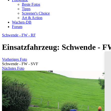
Beste Fotos
Tipps
Screener's Choice
Art & Action
Wachen-DB
Forum
Schwende - FW - RF
Einsatzfahrzeug: Schwende - F
Vorheriges Foto
Schwende - FW - SVF
Nächstes Foto