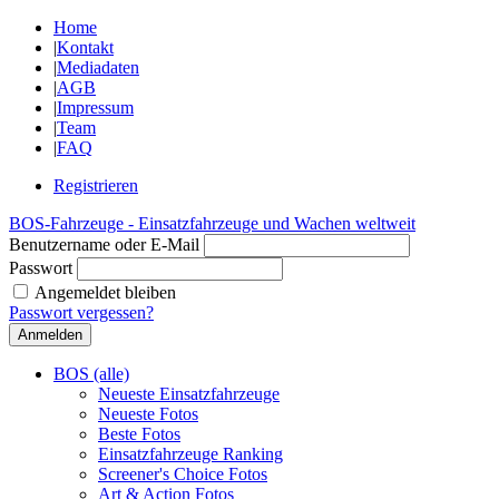
Home
|
Kontakt
|
Mediadaten
|
AGB
|
Impressum
|
Team
|
FAQ
Registrieren
BOS-Fahrzeuge - Einsatzfahrzeuge und Wachen weltweit
Benutzername oder E-Mail
Passwort
Angemeldet bleiben
Passwort vergessen?
BOS (alle)
Neueste Einsatzfahrzeuge
Neueste Fotos
Beste Fotos
Einsatzfahrzeuge Ranking
Screener's Choice Fotos
Art & Action Fotos