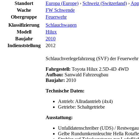
Standort
Europa (Europe)
›
Schweiz (Switzerland)
›
App
Wache
FW Schwende
Obergruppe
Feuerwehr
Klassifizierung
Schlauchwagen
Modell
Hilux
Baujahr
2010
Indienststellung
2012
Schlauchverlegefahrzeug (SVF) der Feuerweh
Fahrgestell:
Toyota Hilux 2.5D-4D 4WD
Aufbau:
Sanwald Fahrzeugbau
Baujahr:
2010
Technische Daten:
Antrieb: Allradantrieb (4x4)
Getriebe: Schaltgetriebe
Ausstattung:
Unfalldatenschreiber (UDS) / Restwega
Gelbe Rundumkennleuchte Hella Rotaflex