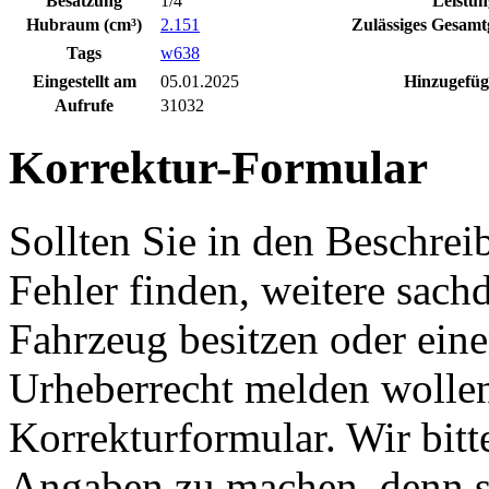
Besatzung
1/4
Leistun
Hubraum (cm³)
2.151
Zulässiges Gesamt
Tags
w638
Eingestellt am
05.01.2025
Hinzugefüg
Aufrufe
31032
Korrektur-Formular
Sollten Sie in den Beschre
Fehler finden, weitere sach
Fahrzeug besitzen oder ein
Urheberrecht melden wollen
Korrekturformular. Wir bitt
Angaben zu machen, denn s