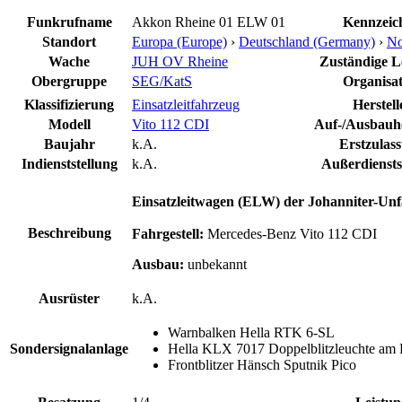
Funkrufname
Akkon Rheine 01 ELW 01
Kennzeic
Standort
Europa (Europe)
›
Deutschland (Germany)
›
No
Wache
JUH OV Rheine
Zuständige Le
Obergruppe
SEG/KatS
Organisat
Klassifizierung
Einsatzleitfahrzeug
Herstell
Modell
Vito 112 CDI
Auf-/Ausbauhe
Baujahr
k.A.
Erstzulas
Indienststellung
k.A.
Außerdiensts
Einsatzleitwagen (ELW) der Johanniter-Unfa
Beschreibung
Fahrgestell:
Mercedes-Benz Vito 112 CDI
Ausbau:
unbekannt
Ausrüster
k.A.
Warnbalken Hella RTK 6-SL
Sondersignalanlage
Hella KLX 7017 Doppelblitzleuchte am
Frontblitzer Hänsch Sputnik Pico