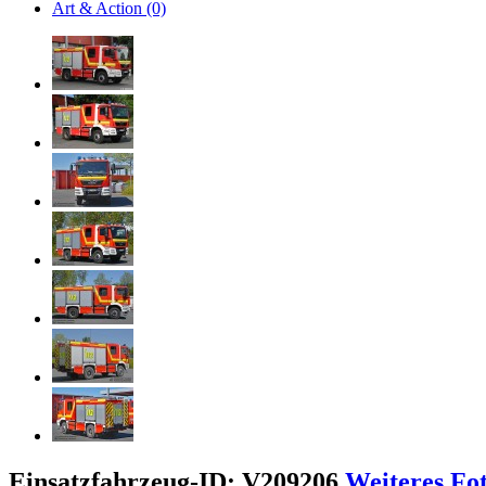
Art & Action (0)
Einsatzfahrzeug-ID: V209206
Weiteres Fo