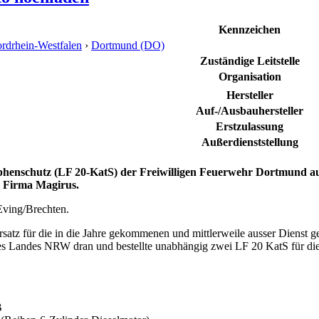
Kennzeichen
rdrhein-Westfalen
›
Dortmund (DO)
Zuständige Leitstelle
Organisation
Hersteller
Auf-/Ausbauhersteller
Erstzulassung
Außerdienststellung
phenschutz (LF 20-KatS) der Freiwilligen Feuerwehr Dortmund 
 Firma Magirus.
Eving/Brechten.
atz für die in die Jahre gekommenen und mittlerweile ausser Dienst g
 Landes NRW dran und bestellte unabhängig zwei LF 20 KatS für die F
B