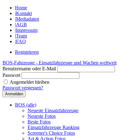
Home
|
Kontakt
|
Mediadaten
|
AGB
|
Impressum
|
Team
|
FAQ
Registrieren
BOS-Fahrzeuge - Einsatzfahrzeuge und Wachen weltweit
Benutzername oder E-Mail
Passwort
Angemeldet bleiben
Passwort vergessen?
BOS (alle)
Neueste Einsatzfahrzeuge
Neueste Fotos
Beste Fotos
Einsatzfahrzeuge Ranking
Screener's Choice Fotos
Art & Action Fotos