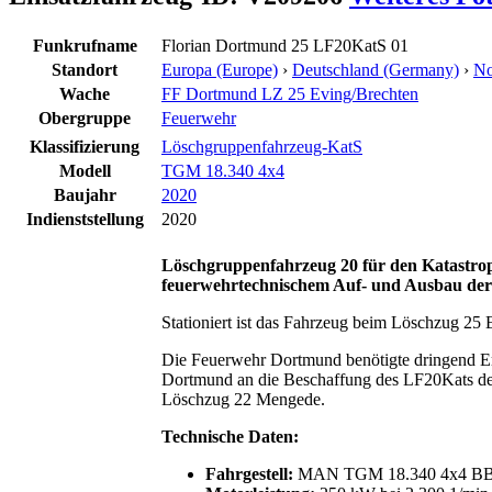
Funkrufname
Florian Dortmund 25 LF20KatS 01
Standort
Europa (Europe)
›
Deutschland (Germany)
›
No
Wache
FF Dortmund LZ 25 Eving/Brechten
Obergruppe
Feuerwehr
Klassifizierung
Löschgruppenfahrzeug-KatS
Modell
TGM 18.340 4x4
Baujahr
2020
Indienststellung
2020
Löschgruppenfahrzeug 20 für den Katastro
feuerwehrtechnischem Auf- und Ausbau der
Stationiert ist das Fahrzeug beim Löschzug 25 
Die Feuerwehr Dortmund benötigte dringend Ers
Dortmund an die Beschaffung des LF20Kats des
Löschzug 22 Mengede.
Technische Daten:
Fahrgestell:
MAN TGM 18.340 4x4 B