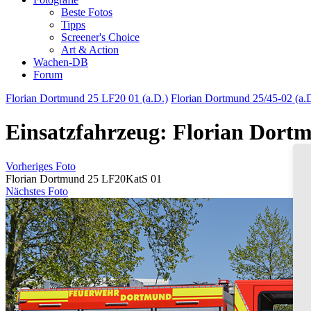
Beste Fotos
Tipps
Screener's Choice
Art & Action
Wachen-DB
Forum
Florian Dortmund 25 LF20 01 (a.D.)
Florian Dortmund 25/45-02 (a.
Einsatzfahrzeug: Florian Dort
Vorheriges Foto
Florian Dortmund 25 LF20KatS 01
Nächstes Foto