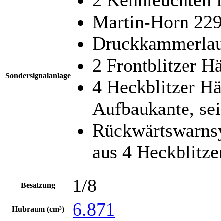
Martin-Horn 22
Druckkammerlau
2 Frontblitzer H
Sondersignalanlage
4 Heckblitzer Hä
Aufbaukante, se
Rückwärtswarns
aus 4 Heckblitze
1/8
Besatzung
6.871
Hubraum (cm³)