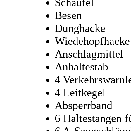
Schaufel
Besen
Dunghacke
Wiedehopfhacke
Anschlagmittel
Anhaltestab
4 Verkehrswarnl
4 Leitkegel
Absperrband
6 Haltestangen f
6 A-Saugschläuc