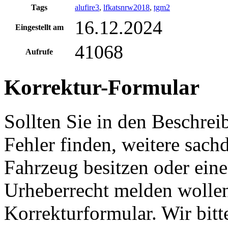
Tags
alufire3
,
lfkatsnrw2018
,
tgm2
16.12.2024
Eingestellt am
41068
Aufrufe
Korrektur-Formular
Sollten Sie in den Beschre
Fehler finden, weitere sach
Fahrzeug besitzen oder ein
Urheberrecht melden wollen
Korrekturformular. Wir bitt