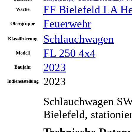
FF Bielefeld LA H
Wache
Feuerwehr
Obergruppe
Schlauchwagen
Klassifizierung
FL 250 4x4
Modell
2023
Baujahr
2023
Indienststellung
Schlauchwagen SW 
Bielefeld, stationi
Technische Daten: