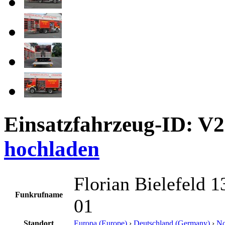
Einsatzfahrzeug-ID: V
hochladen
Florian Bielefeld
Funkrufname
01
Standort
Europa (Europe)
›
Deutschland (Germany)
›
No