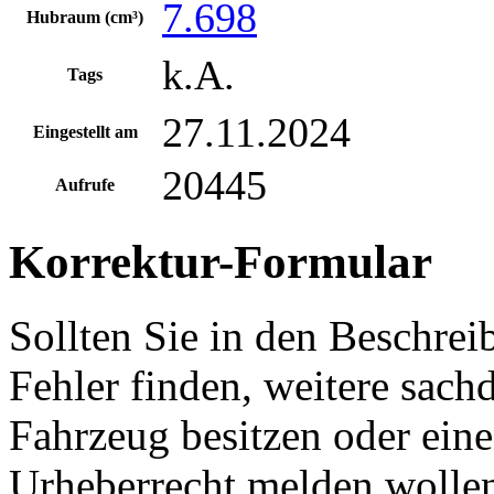
7.698
Hubraum (cm³)
k.A.
Tags
27.11.2024
Eingestellt am
20445
Aufrufe
Korrektur-Formular
Sollten Sie in den Beschre
Fehler finden, weitere sach
Fahrzeug besitzen oder ein
Urheberrecht melden wollen