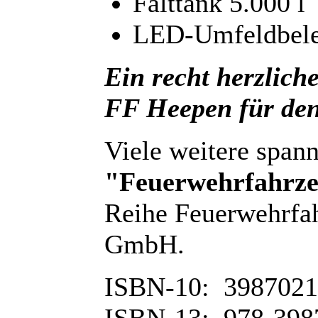
Falttank 5.000 l
LED-Umfeldbele
Ein recht herzlic
FF Heepen für den
Viele weitere span
"Feuerwehrfahrze
Reihe Feuerwehrfa
GmbH.
ISBN-10: ‎ 398702
ISBN-13: ‎ 978-39